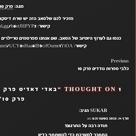
מגה:
פרק 10
מזכיר לכם שלסאב הזה יש שרת דיסקור
קישור: https://discord.gg/b8etJHPYP3
כנסו גם לערוץ היוטיוב של הסאב, שם אנחנו מפרסמים טריילרים
קישור: https://www.youtube.com/channel/UCY0sHaa8lB9crfOume1YtOA
POST
Previous
כלבי ספרות נודדים פרק 10
NAVIGATION
1 THOUGHT ON “
פרק 10
”
SUKAR
הגיב:
מרץ 14, 2023 בשעה 6:21 am
תודה רבה על התרגום!
התחבר למערכת כדי להשתתף בדיון