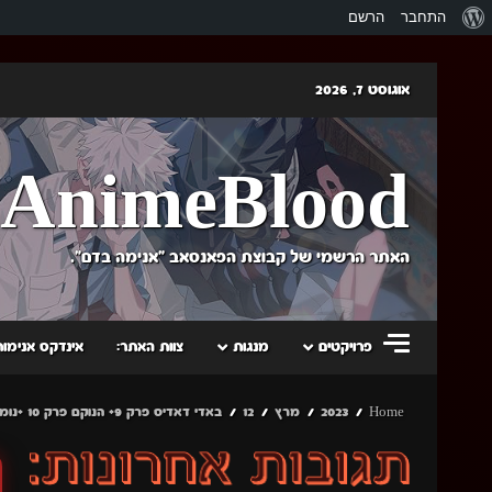
אודות
התחבר
הרשם
וורדפרס
Skip
אוגוסט 7, 2026
to
content
AnimeBlood
האתר הרשמי של קבוצת הפאנסאב "אנימה בדם".
פרויקטים
מנגות
צוות האתר:
אינדקס אנימות
Home
2023
מרץ
12
באדי דאדיס פרק 9+ הנוקם פרק 10 +נומקי טוקיו פרק 10