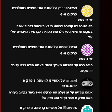
yeho951753
על
אתה ואני הפכים מוחלטים
פרקים 6-8
יולי 17, 2026
היי. תגובה לא קשורה לפוסט כי לא הצלחתי לכתוב אותה
במקום שרציתי. ניסיתי לראות כאן את אקדמיית הגיבורים שלי
עוד…
הראל שוחט
על
אתה ואני הפכים מוחלטים
פרקים 6-8
יולי 2, 2026
תודה רבה על התרגום מעריך מאוד ובאמת תודה רבה על כל
ההשקעה
natanel
על
אושי נו קו עונה 3 פרק 8
יוני 10, 2026
אנחנו עובדים על זה נעלה את פרקים 9-10 ביחד בקרוב בעזרת
השם ופרק 11 אחר כך כי הוא פרק של…
Sha1996
על
אושי נו קו עונה 3 פרק 8