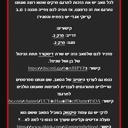
לכל סאב יש את הזכות לתרגם פרקים שהוא רוצה ואנחנו
נתרגם את זה כרצוננו, אז תהיה לכם צפייה מהנה (: (נ.ב
קריוקי אגדי יש בפתיח והסגיר)
קישורים:
דרייב:
פרק 2
.
מגה:
פרק 2
.
מזכיר לכם שלסאב הזה יש שרת
דיסקורד
תחת הניהול
של בן ושל שניצל.
קישור:
https://discord.gg/b8etJHPYP3
כנסו גם לערוץ ה
יוטיוב
של הסאב, שם אנחנו מפרסמים
טריילרים מתורגמים לעברית לאנימות שאנחנו הולכים
לתרגם!
קישור:
.youtube.com/channel/UCY0sHaa8lB9crfOume1YtOA
לרקי יש גם עמוד
טיקטוק
בשביל הסאב ששם הוא
מעלה אדיטים וקליפים שערך אז כנסו כי למה לא…?
קישור:
https://www.tiktok.com/@animeintheblood