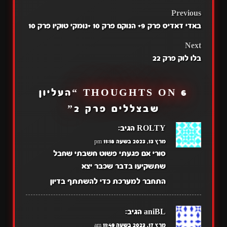
POST
Previous
באדי דאדיס פרק 9+ הנוקם פרק 10 +נומקי טוקיו פרק 10
NAVIGATION
Next
בלו לוק פרק 22
6 THOUGHTS ON “
העליון
שבצללים פרק 2
”
ROLTY
הגיב:
מרץ 13, 2023 בשעה 11:18 pm
סורי אם פגעתי פשוט חשבתי שחבל
שתשקיעו בדבר שכבר יצא
התחבר למערכת כדי להשתתף בדיון
aniBL
הגיב:
מרץ 17, 2023 בשעה 11:49 am