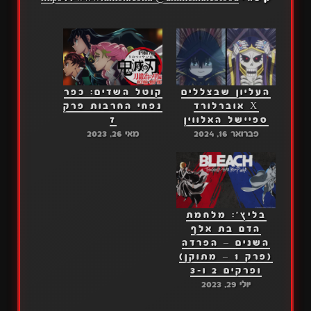
העליון שבצללים
קוטל השדים: כפר
X אוברלורד
נפחי החרבות פרק
ספיישל האלווין
7
פברואר 16, 2024
מאי 26, 2023
בליץ': מלחמת
הדם בת אלף
השנים – הפרדה
(פרק 1 – מתוקן)
ופרקים 2 ו-3
יולי 29, 2023