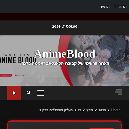
התחבר
הרשם
Ski
אוגוסט 7, 2026
t
conten
AnimeBlood
האתר הרשמי של קבוצת הפאנסאב "אנימה בדם".
PRIMARY
MENU
Home
2023
מרץ
12
העליון שבצללים פרק 2