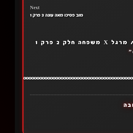
Next
מוב פסיכו מאה עונה 3 פרק 1
משפחה X חשאית / מרגל X משפחה חלק 2 פרק 1
”
אאאאאאאאאאאאאאאאאאאאאאאאאאאאאאאאאאאאאאאאאאאאאאאאאאאאאאאאאא
בה