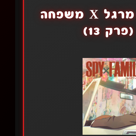
משפחה X חשאית / מרגל X משפחה