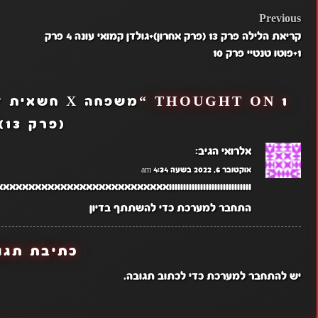
POST
Previous
קריאת הלילה פרק 13 (פרק אחרון)+גולדן קמואי עונה 4 פרק
NAVIGATION
1+פוטו טנטיי פרק 10
1 THOUGHT ON “
(פרק 13)
אלרואי
הגיב:
אוקטובר 6, 2022 בשעה 4:34 am
ווווווווווווווווווווווווווווואאאאאאאאאאאאאאאאאא
התחבר למערכת כדי להשתתף בדיון
כתיבת תגו
יש
להתחבר למערכת
כדי לכתוב תגובה.