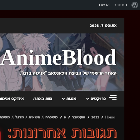
אודות
התחבר
הרשם
וורדפרס
Skip
אוגוסט 7, 2026
to
content
AnimeBlood
האתר הרשמי של קבוצת הפאנסאב "אנימה בדם".
פרויקטים
מנגות
צוות האתר:
אינדקס אנימות
Home
2022
אוקטובר
6
משפחה X חשאית / מרגל X משפחה חלק 2 פרק 1 (פרק 13)