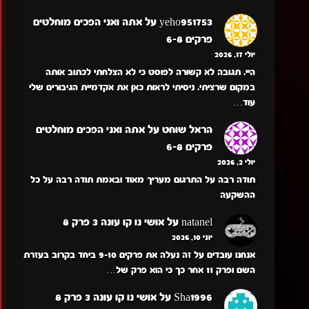
yeho951753
על
אתה ואני הפכים מוחלטים
פרקים 6-8
יולי 17, 2026
היי. תגובה לא קשורה לפוסט כי לא הצלחתי לכתוב אותה
במקום שרציתי. ניסיתי לראות כאן את אקדמיית הגיבורים שלי
עוד…
הראל שוחט
על
אתה ואני הפכים מוחלטים
פרקים 6-8
יולי 2, 2026
תודה רבה על התרגום מעריך מאוד ובאמת תודה רבה על כל
ההשקעה
natanel
על
אושי נו קו עונה 3 פרק 8
יוני 10, 2026
אנחנו עובדים על זה נעלה את פרקים 9-10 ביחד בקרוב בעזרת
השם ופרק 11 אחר כך כי הוא פרק של…
Sha1996
על
אושי נו קו עונה 3 פרק 8