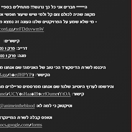
הייייייי חברים אני כל כך נרגש!!! מתחילים בספיי 
מקווה שהיה לכולם צום קל ולמי שיש שיעור חופשי או
+ מי שלא שמע על הפרויקטים שלנו העונה זה נמצא ממש בדיסקור
iscord.gg/reFDdxvwmW
קישורים:
דרייב:
פרק 1 (13)
מגה:
פרק 1 (13)
היכנסו לשרת הדיסקורד הכי טוב של האנימה! שם אנחנו מ
הקישור:
ord.gg/b8etJHPYP3
והירשמו לערוץ היוטיוב שלנו! שם אנחנו מפרסמים טריילרים מ
קישור:
hannel/UCY0sHaa8lB9crfOume1YtOA
וטיקטוק כי למה לא:
/@animeintheblood
וטופס קבלה לשרת המיינקראפס SMP 
docs.google.com/forms/