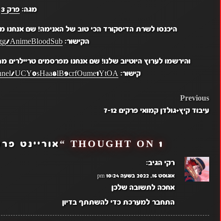
מגה:
פרק 3
היכנסו לשרת הדיסקורד הכי טוב של האנימה! שם אנחנו מ
הקישור:
d.gg/AnimeBloodSub
והירשמו לערוץ היוטיוב שלנו! שם אנחנו מפרסמים טריילרים מ
קישור:
hannel/UCY0sHaa8lB9crfOume1YtOA
POST
Previous
עיבוד קיץ+גולדן קמואי פרקים 7-12
NAVIGATION
1 THOUGHT ON “
אוריינט פרק 6+ פוטו טנטיי פ
רקי
הגיב:
אוגוסט 16, 2022 בשעה 10:24 pm
אחכה לתשובה שלכן
התחבר למערכת כדי להשתתף בדיון