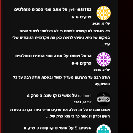
yeho951753
על
אתה ואני הפכים מוחלטים
פרקים 6-8
יולי 17, 2026
היי. תגובה לא קשורה לפוסט כי לא הצלחתי לכתוב אותה
במקום שרציתי. ניסיתי לראות כאן את אקדמיית הגיבורים שלי
עוד…
הראל שוחט
על
אתה ואני הפכים מוחלטים
פרקים 6-8
יולי 2, 2026
תודה רבה על התרגום מעריך מאוד ובאמת תודה רבה על כל
ההשקעה
natanel
על
אושי נו קו עונה 3 פרק 8
יוני 10, 2026
אנחנו עובדים על זה נעלה את פרקים 9-10 ביחד בקרוב בעזרת
השם ופרק 11 אחר כך כי הוא פרק של…
Sha1996
על
אושי נו קו עונה 3 פרק 8