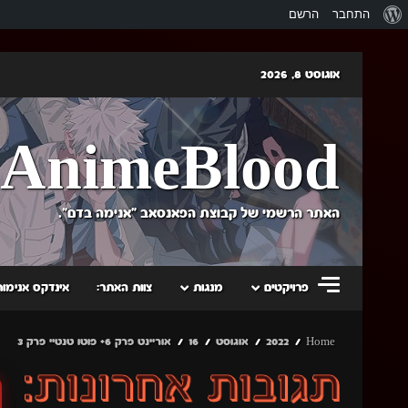
אודות
התחבר
הרשם
וורדפרס
Skip
אוגוסט 8, 2026
to
content
AnimeBlood
האתר הרשמי של קבוצת הפאנסאב "אנימה בדם".
פרויקטים
מנגות
צוות האתר:
אינדקס אנימות
Home
2022
אוגוסט
16
אוריינט פרק 6+ פוטו טנטיי פרק 3