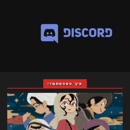
איך פספסתם?!