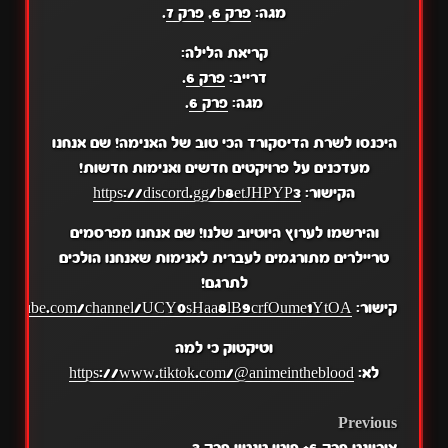
מגה:
פרק 6
,
פרק 7
.
קריאת הלילה:
דרייב:
פרק 6
.
מגה:
פרק 6
.
היכנסו לשרת הדיסקורד הכי טוב של האנימה! שם אנחנו
מעדכנים על פרויקטים חדשים ואנימות חדשות!
הקישור:
https://discord.gg/b8etJHPYP3
והירשמו לערוץ היוטיוב שלנו! שם אנחנו מפרסמים
טריילרים מתורגמים לעברית לאנימות שאנחנו הולכים
לתרגם!
קישור:
.youtube.com/channel/UCY0sHaa8lB9crfOume1YtOA
וטיקטוק כי למה
לא:
https://www.tiktok.com/@animeintheblood
POST
Previous
אוריינט פרק 6+ פוטו טנטיי פרק 3