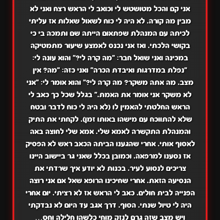
אני קם והכל מטושטש לי וכואב לי הראש רצח ואני לא
מבין מה קורה. לא היה לי כוח לשאול שאלות אז עליתי
לכיתה עם המנהלת שפתאום הייתה שם ותמכה בי כי
בקושי הלכתי. ואז אני נכנס לאמצע שיעור מתמטיקה
במכינה ואני שואל חבר: "מה קרה לי?" והוא עונה לי:
"נפלת במדרגות ואיבדת הכרה" ואני כזה: "מה? אין
מצב. מה אתה משקר? מה קרה לי?" והוא אומר לי: "אני
לא משקר אני אומר את האמת." בגלל שכל כך כאב לי
הראש החלטתי להאמין לו (לא היה לי כוח לדבר ובטח
שלא להתווכח עם מישהו באותו זמן). לקחתי את התיק
והמנהלת התקשרה לאמא שלי. אמא שלי לחוצה באה
לאסוף אותי. אחרי שהגענו הביתה הכאב ראש לא הפסיק
אז נסענו למרפאה. וכמובן בכלל שאני גר ביישוב היינו
צריכים לנסוע לעיר. בכנות לא יודע איך שרדתי את
הנסיעה הזאת. אחרי שחיכינו הרופא שאל אם אני רוצה
הפנייה לבית חולים. כאב לי הראש אז לא רציתי. יום אחרי
היה לי טיול שנתי. הסוף. דרך אגב עד היום לא נבדקתי
ויש מצב שזה גרם לנזק מוחי כלשהו חלילה וחס…