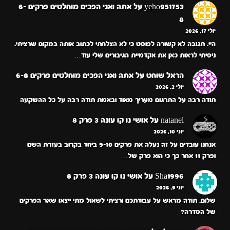
yeho951753
על
אתה ואני הפכים מוחלטים פרקים 6-
8
יולי 17, 2026
היי. תגובה לא קשורה לפוסט כי לא הצלחתי לכתוב אותה במקום שרציתי.
ניסיתי לראות כאן את אקדמיית הגיבורים שלי עוד…
הראל שוחט
על
אתה ואני הפכים מוחלטים פרקים 6-8
יולי 2, 2026
תודה רבה על התרגום מעריך מאוד ובאמת תודה רבה על כל ההשקעה
natanel
על
אושי נו קו עונה 3 פרק 8
יוני 10, 2026
אנחנו עובדים על זה נעלה את פרקים 9-10 ביחד בקרוב בעזרת השם
ופרק 11 אחר כך כי הוא פרק של…
Sha1996
על
אושי נו קו עונה 3 פרק 8
יוני 9, 2026
שלום, תודה מראש על עבודתכם ורציתי לשאול מתי ייצאו שאר הפרקים
של הסדרה?