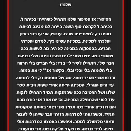
שלנו!
)
הסיפור: אז הסיפור שלנו מתחיל כשהייתי בכיתה ו'.
בכיתה ו' לקראת סוף השנה הייתה לנו מכינה לכיתת
מופת רק למצתיינים שרצו. עכשיו, אני עברתי ראיון
והלכתי למכינה. במכינה עשינו כיף, למדנו והכרתי
חברים. בהפסקות במכינה לא היה מה לעשות ככה
שאחרי כמה ימים שתי ילדים שהיו בכיתה שלי ובניהם
חבר שלי, התחילו לשיר לי: בדד! בלי חברים בלי תרווה
בלי חלומות בלי ובלי ובלי. בקיצור אנ** לי את המוח.
ורדפו אחרי ואני ברחתי. סוג של תופסת רק בלי לתפוס.
עד היום הגורלי. המכינה הייתה אחרי שעות הבית ספר
שלנו ושל החטיבה ככה שהמנקות תמיד התחילו לנקות
עוד לפני שהתחילה המכינה. אז יום אחד אני בורח מהם
והם רודפים אחריי כמו תמיד ואני רצתי באותם המקומות
תמיד. וכשהגעתי למדרגות הזזתי חבר שייתן לי לעבור
ורצתי מלמעלה למטה. איפשהו באמצע המדרגות אולי
טיפה לפני כנראה שדפקתי חליקה ובום. אני מתעורר.