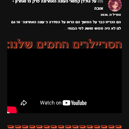
em
על
גולדן קמואי העונה האחרונה פרק 13 ואחרון +
אובה
אפריל 11, 2026
הם הכריזו כבר על המשך הם הראו על הסדרה כ״עונה האחרונה״ אז גם
לנו לא היה ממש מושג לפי הבנתי…