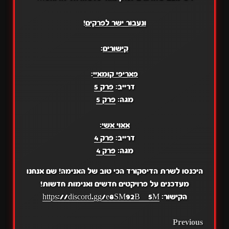
ונעבור ישר לפרקים
!
קישורים
:
פאריפי קומאיי
:
דרייב:
פרק 5
מגה:
פרק 5
אאוי אשי
:
דרייב:
פרק 4
מגה:
פרק 4
היכנסו לשרת הדיסקורד הכי טוב של האנימה! שם אנחנו
מעדכנים על פרויקטים חדשים ואנימות חדשות!
הקישור:
https://discord.gg/e8SM92BZ5M
POST
Previous