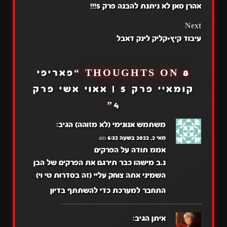
אהרן סאן לא ניתנת להבנה פרק 5!!!
NAVIGATION
Next
עיבוד קיץ+קליק לינק דאבל
8 THOUGHTS ON “
פאריפי
קומאיי פרק 5 | אאוי אשי פרק
”
4
משתמש אנונימי (לא מזוהה)
הגיב:
מאי 2, 2022 בשעה 6:32 am
אממ תודה על הפרקים
נ.ב מישהו כבר תירגם את הפרקים של הבן
השמיני אתה צוחק עליי (זה בסדרות טי וי)
התחבר למערכת כדי להשתתף בדיון
איתן
הגיב: