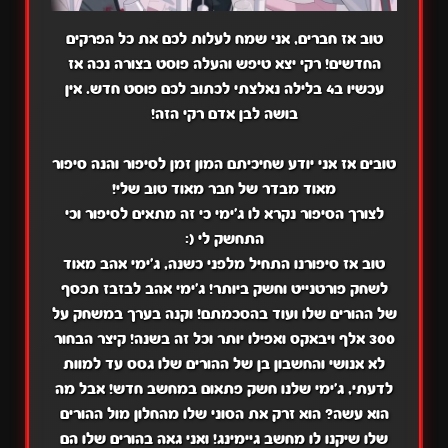
טוב אז חברים, אני שמח לעלות לכם את כל הפרקים
החדשים! רקי יצא טיפש והעלה פוסט בצורה נכה אז
עכשיו ב4 בלילה נאלצתי לכתוב לכם פוסט חדש. אין
בושה לבן אדם רקי הזה!
טובים אז אני יודע שחיכיתם המון זמן לסיפור והנה סיפור
מאוד מבדר של חבר מאוד טוב שלי!
לצורך הסיפור נקרא לו ג'ימי כי זה מתאים לסיפור וכי
התחשק לי (:
טוב אז סיפורנו התחיל מלפני כשנה, ג'ימי אהב מאוד
לשחק פורטנייט וחשק ביותר! ג'ימי אהב לבזבז תכסף
של ההורים שלו ועוד בהסכמתם! וקנה בערך במשחק על
300 אלף ויבאקס ואפילו יותר וכל זה בשנה! קיצר הבחור
לא אנושי והחשבון בן של ההורים שלו גסס עד למוות
לדעתי, ג'ימי שלנו חשק פתאום במחשב חדש! אבל מה
הוא עשה? הוא זרק את הסוני שלו מהחלון מול ההורים
שלו שיקנו לו מחשב גיימינג! ואני גאה בהורים שלו הם