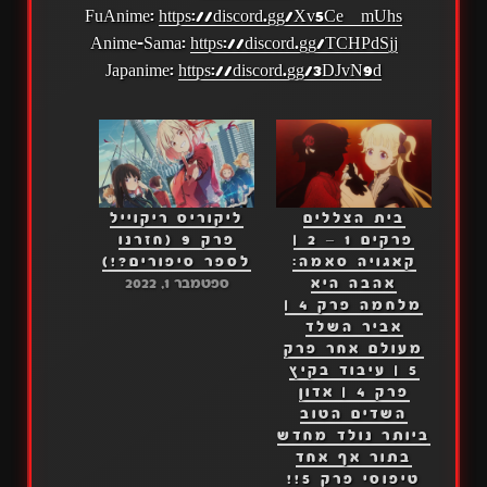
FuAnime:
https://discord.gg/Xv5CeZmUhs
Anime-Sama:
https://discord.gg/TCHPdSjj
Japanime:
https://discord.gg/3DJvN9d
בית הצללים
ליקוריס ריקוייל
פרקים 1 – 2 |
פרק 9 (חזרנו
קאגויה סאמה:
לספר סיפורים?!)
אהבה היא
ספטמבר 1, 2022
מלחמה פרק 4 |
אביר השלד
מעולם אחר פרק
5 | עיבוד בקיץ
פרק 4 | אדון
השדים הטוב
ביותר נולד מחדש
בתור אף אחד
טיפוסי פרק 5!!