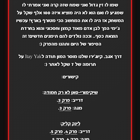
שמו לו זין גדול ואני שמח שזה קרה ואני אמרתי לו
שמגיע לו ואם הוא לא היה מוציא איזה 100 אלף שקל על
המשחק אז היה לו את המחשב הכי מטורף בארץ! עכשיו
ג'ימי הפך לבן אדם מאוד קמצן וחסכוני והוא בחרדת
הוצאת כסף.. וככה נולדים להם תימנים חדשים! זה
הסיפור של היום ותהנו מהפרק (:
דרך אגב, קיוג'ירו שלנו מוסר המון תודה לItay Yak על
תרומה של 7 שקל לאתר (:
קישורים:
שיקימורי-סאן לא רק חמודה
:
דרייב:
פרק 3
.
מגה:
פרק 3
.
לינק קליק
:
דרייב:
פרק 4
,
פרק 5
.
מגה:
פרק 4
,
פרק 5
.