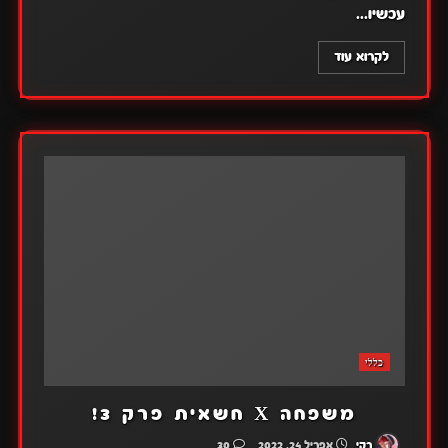
עכשיו...
לקרוא עוד
כללי
משפחה X חשאית פרק 3!
רקי
אפריל 24, 2022
30