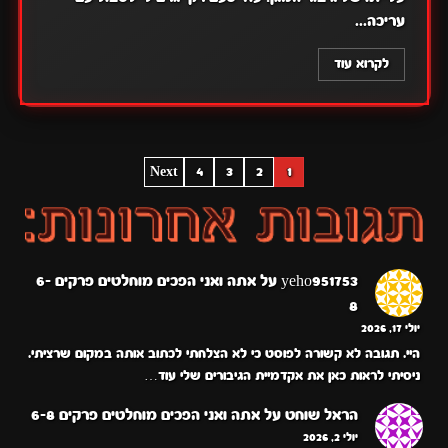
עריכה...
לקרוא עוד
POSTS
Next
4
3
2
1
PAGINATION
yeho951753
על
אתה ואני הפכים מוחלטים פרקים 6-
8
יולי 17, 2026
היי. תגובה לא קשורה לפוסט כי לא הצלחתי לכתוב אותה במקום שרציתי.
ניסיתי לראות כאן את אקדמיית הגיבורים שלי עוד…
הראל שוחט
על
אתה ואני הפכים מוחלטים פרקים 6-8
יולי 2, 2026