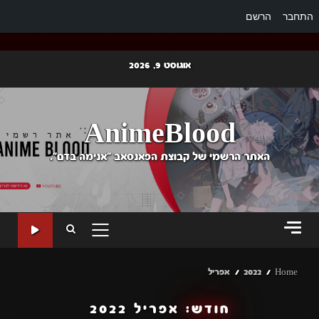
התחבר
הרשם
Ski
אוגוסט 9, 2026
t
conten
AnimeBlood
האתר הרשמי של קבוצת הפאנסאב "אנימה בדם".
PRIMARY
MENU
Home
2022
אפריל
חודש:
אפריל 2022