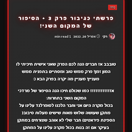
כללי
פרשתי כגיבור פרק 3 + הסיפור
של המקום השני!
1 min read
רקי
אפריל 20, 2022
טובבב אז חברים הנה לכם הפרק שאני אישית חיכיתי לו
המון זמן! פרק ממש טוב ומסתיים בתפנית ממש
מעניין! מעניין מה יקרה בפרק הבא (:
אזזזזזזזזזזזז כמו שכולם חיכו הנה הסיפור של מרדכי
המקום השני בתחרות:
בכול מקרה היום אני וחבר הלכנו לסופרלנד עלינו על
מתקן שעושה שלוש מאות שישים מעלות סיבוב(
הספינת פיראטים) חבר שלי לא אוהב שצורחים במתקן
בעיקר אם זה בנות בכול מקרה עלינו על המתקן