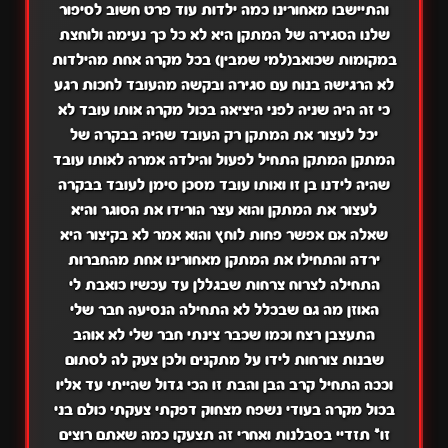
והתיישבו מאחורינו כמה ילדות עוד פרט חשוב לסיפור
שלנו הסגירה של המתקן היא לא כל כך נעימה ולוחצת
במקומות שכואב(למי שמבין) בכל מקרה אחת מהילדות
לא הרגישה בנוח עם סגירה ובקשה מהעובד לחכות רגע
כי זה היה שניה לפני היציאה בכול מקרה אותו עובד לא
יכל לעצור את המתקן רק העובד שהיה בבקרה של
המתקן המתקן התחיל לפעול והילדה אמרה לאותו עובד
שהיה לידנו בן זו
ואותו עובד מסכן סימן לעובד בבקרה
לעצור את המתקן והוא עצר הורידו את הסוגר והיא
שאלה אם אפשר פחות לוחץ והוא אמר לא בקיצור היא
ירדה והתחילו את המתקן מאחורינו אחת מהחברות
התחילה לצרוח צרחות שבגללן עד עכשיו כואבת לי
האוזן מה גם שבכלל לא התחילה הנסיעה חבר שלי
התעצבן רצח וכמו שכבר צינתי חבר שלי לא אוהב
שבנות צורחות לידו על מתקנים ולכן צעק לה לסתום
וככה התחיל קרב הבן והבת זו
הכי גדול שהייתי עד אליו
בכול מקרה בעודי נשפח מצחוק דפקתי צעקתי כולם בני
זו
* תזדיי
בסבלנות ואחרי זה תצעקו כמה שאתם רוצים