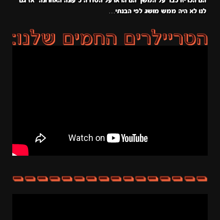
הם הכריזו כבר על המשך הם הראו על הסדרה כ״עונה האחרונה״ אז גם
לנו לא היה ממש מושג לפי הבנתי…