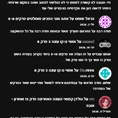
היי. תגובה לא קשורה לפוסט כי לא הצלחתי לכתוב אותה במקום שרציתי.
ניסיתי לראות כאן את אקדמיית הגיבורים שלי עוד…
הראל שוחט
על
אתה ואני הפכים מוחלטים פרקים 6-8
יולי 2, 2026
תודה רבה על התרגום מעריך מאוד ובאמת תודה רבה על כל ההשקעה
natanel
על
אושי נו קו עונה 3 פרק 8
יוני 10, 2026
אנחנו עובדים על זה נעלה את פרקים 9-10 ביחד בקרוב בעזרת השם
ופרק 11 אחר כך כי הוא פרק של…
Sha1996
על
אושי נו קו עונה 3 פרק 8
יוני 9, 2026
שלום, תודה מראש על עבודתכם ורציתי לשאול מתי ייצאו שאר הפרקים
של הסדרה?
em
על
גולדן קמואי העונה האחרונה פרק 13 ואחרון +
אובה
אפריל 11, 2026