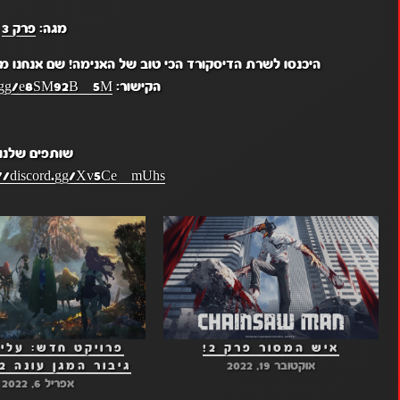
מגה:
פרק 3
היכנסו לשרת הדיסקורד הכי טוב של האנימה! שם אנחנו מ
הקישור:
rd.gg/e8SM92BZ5M
שותפים שלנו:
://discord.gg/Xv5CeZmUhs
איש המסור פרק 2!
פרויקט חדש: עליי
אוקטובר 19, 2022
גיבור המגן עונה 2 פרק 1!
אפריל 6, 2022