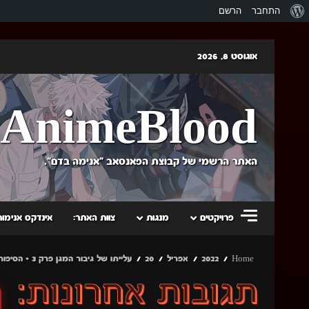
אודות
התחבר
הרשם
וורדפרס
Skip
אוגוסט 8, 2026
to
content
AnimeBlood
האתר הרשמי של קבוצת הפאנסאב "אנימה בדם".
פרויקטים
מנגות
צוות האתר:
אינדקס אנימות
Home
2022
אפריל
20
עלייתו של גיבור המגן פרק 3 + הסיפור של המקום השלישי!