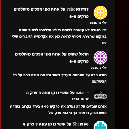
yeho951753
על
אתה ואני הפכים מוחלטים
פרקים 6-8
יולי 17, 2026
היי. תגובה לא קשורה לפוסט כי לא הצלחתי לכתוב אותה
במקום שרציתי. ניסיתי לראות כאן את אקדמיית הגיבורים שלי
עוד…
הראל שוחט
על
אתה ואני הפכים מוחלטים
פרקים 6-8
יולי 2, 2026
תודה רבה על התרגום מעריך מאוד ובאמת תודה רבה על כל
ההשקעה
natanel
על
אושי נו קו עונה 3 פרק 8
יוני 10, 2026
אנחנו עובדים על זה נעלה את פרקים 9-10 ביחד בקרוב בעזרת
השם ופרק 11 אחר כך כי הוא פרק של…
Sha1996
על
אושי נו קו עונה 3 פרק 8