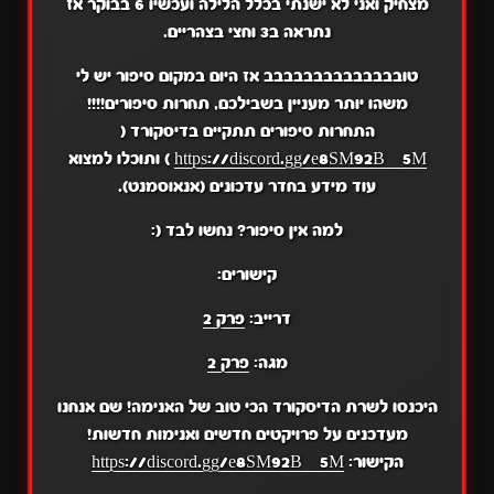
מצחיק ואני לא ישנתי בכלל הלילה ועכשיו 6 בבוקר אז
נתראה ב3 וחצי בצהריים.
טובבבבבבבבבבבבבב אז היום במקום סיפור יש לי
משהו יותר מעניין בשבילכם, תחרות סיפורים!!!!
התחרות סיפורים תתקיים בדיסקורד (
https://discord.gg/e8SM92BZ5M
) ותוכלו למצוא
עוד מידע בחדר עדכונים (אנאוסמנט).
למה אין סיפור? נחשו לבד (:
קישורים:
דרייב:
פרק 2
מגה:
פרק 2
היכנסו לשרת הדיסקורד הכי טוב של האנימה! שם אנחנו
מעדכנים על פרויקטים חדשים ואנימות חדשות!
הקישור:
https://discord.gg/e8SM92BZ5M