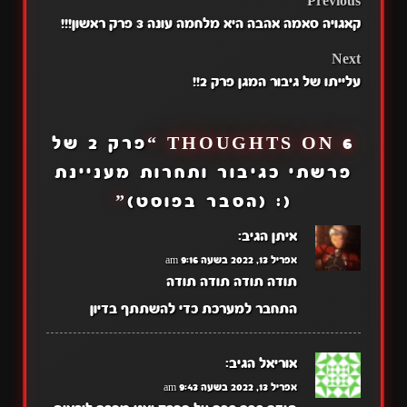
POST
Previous
קאגויה סאמה אהבה היא מלחמה עונה 3 פרק ראשון!!!
NAVIGATION
Next
עלייתו של גיבור המגן פרק 2!!
6 THOUGHTS ON “
פרק 2 של
פרשתי כגיבור ותחרות מעניינת
(: (הסבר בפוסט)
”
איתן
הגיב:
אפריל 13, 2022 בשעה 9:16 am
תודה תודה תודה תודה
התחבר למערכת כדי להשתתף בדיון
אוריאל
הגיב:
אפריל 13, 2022 בשעה 9:43 am