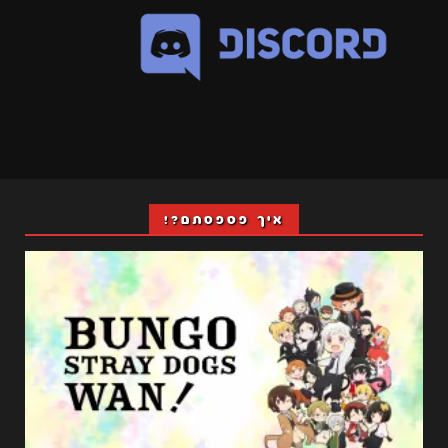
איך פספסתם?!