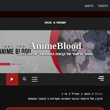
התחבר
הרשם
Ski
אוגוסט 6, 2026
t
conten
AnimeBlood
האתר הרשמי של קבוצת הפאנסאב "אנימה בדם".
PRIMARY
MENU
Home
2022
אפריל
13
פרק 2 של פרשתי כגיבור ותחרות מעניינת (: (הסבר בפוסט)