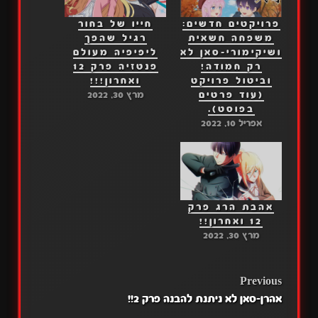
פרויקטים חדשים:
חייו של בחור
משפחה חשאית
רגיל שהפך
ושיקימורי-סאן לא
ליפיפיה מעולם
רק חמודה!
פנטזיה פרק 12
וביטול פרויקט
ואחרון!!!
(עוד פרטים
מרץ 30, 2022
בפוסט).
אפריל 10, 2022
אהבת הרג פרק
12 ואחרון!!
מרץ 30, 2022
POST
Previous
אהרן-סאן לא ניתנת להבנה פרק 2!!
NAVIGATION