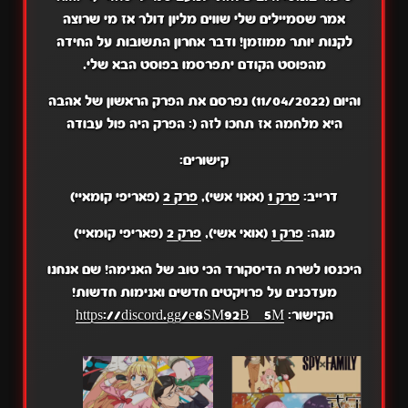
אמר שסמיילים שלי שווים מליון דולר אז מי שרוצה
לקנות יותר ממוזמן! ודבר אחרון התשובות על החידה
מהפוסט הקודם יתפרסמו בפוסט הבא שלי.
והיום (11/04/2022) נפרסם את הפרק הראשון של אהבה
היא מלחמה אז תחכו לזה (: הפרק היה פול עבודה
קישורים:
דרייב:
פרק 1
(אאוי אשי),
פרק 2
(פאריפי קומאיי)
מגה:
פרק 1
(אואי אשי),
פרק 2
(פאריפי קומאיי)
היכנסו לשרת הדיסקורד הכי טוב של האנימה! שם אנחנו
מעדכנים על פרויקטים חדשים ואנימות חדשות!
הקישור:
https://discord.gg/e8SM92BZ5M