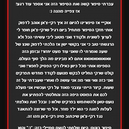
עברתי סיפור קשה ואת הסיפור הזה אני אספר עוד רגע!
אז צפייה מהנה (:
אוקייי אז סיפורינו להיום זה איך רקי-צ'אן אוהב לדפוק
אותי חזק! הסיפור מתחיל ביום רגיל שרקי-צ'אן חופר לי
לערוך לשונית ולקודד ואני מטוב ליבי עשיתי הכל ולא
הרגשתי טוב כי אני בקושי ישן אז הלכתי לדפוק שנצ של
שעה ואמרתי לו שאני עוד מעט יחזור! ובזמן הזה
וואואוואואואואוו אתם לא מבינים מה הלך סוף העולם.
הספימו אותי מכל כיוון כאילו רקי הפסיק לחפור! ואני
קולט שרקי החליט לבקש מנועם לקודד מחדש תפרקים
ואני כזה וואי וואי מה אני עושה לו ואחרי שעבדתי על זה
שעות. קיצר הייתי עצבני מאוד על רקי ועכשיו אני מעלה
לכם את הפוסט היפה הזה והחלטתי להפתיע את
נועם-טאן ולהשתמש בפרקים שלווו (: ובכל זאת נאלצתי
לעלות למגה כי הוא ילד מוזר, וכל מי שרוצה להתאגד
נגד רקי-צ'אן שיכתוב פויה רקי-צ'אן וזהו זה.
סיפור בונוס: היום שלחתי לנועם סמיילי כזה: "(:" והוא