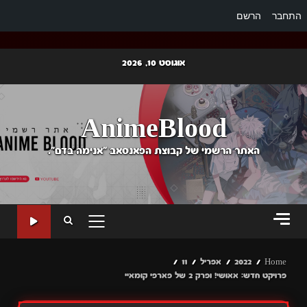
התחבר
הרשם
Ski
אוגוסט 10, 2026
t
conten
AnimeBlood
האתר הרשמי של קבוצת הפאנסאב "אנימה בדם".
PRIMARY
MENU
Home
2022
אפריל
11
פרויקט חדש: אאושי! ופרק 2 של פארפי קומאיי