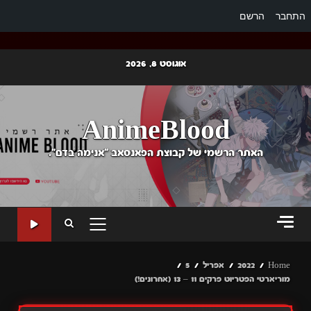
התחבר
הרשם
Ski
אוגוסט 8, 2026
t
conten
AnimeBlood
האתר הרשמי של קבוצת הפאנסאב "אנימה בדם".
PRIMARY
MENU
Home
2022
אפריל
5
מוריארטי הפטריוט פרקים 11 – 13 (אחרונים!)