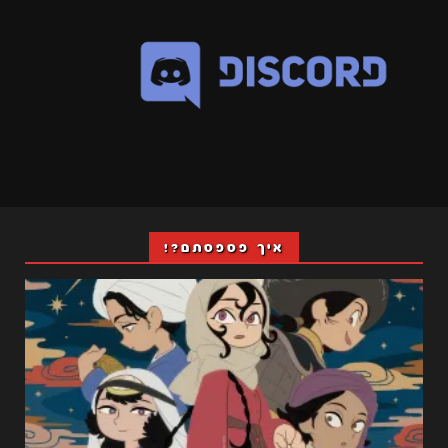
איך פספסתם?!