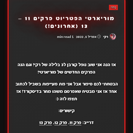
כללי
מוריארטי הפטריוט פרקים 11 –
13 (אחרונים!)
1 min read
רקי
אפריל 5, 2022
אז הנה אני שוב נופל קורבן ל3 בלילה של רקי! וגם הנה
הפרקים החדשים של מוריארטי!
הבטחתי לכם סיפור אבל אני מת מעייפות בשביל לכתוב
אחד אז אני מבטיח שאפרסם משהו מחר בדיסקורד! אז
תצפו לזה (:
קישורים:
דרייב:
פרק 11
,
פרק 12
,
פרק 13