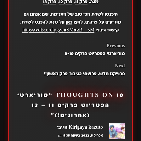
מגה:
פרק 11
,
פרק 12
,
פרק 13
היכנסו לשרת הכי טוב של האנימה, שם אנחנו גם
מודיעים על פרקים, לחצו
כאן
על מנת להכנס לשרת.
קישור גיבוי:
https://discord.gg/e8SM92BZ5M
POST
Previous
מוריארטי הפטריוט פרקים 8-10
NAVIGATION
Next
פרוייקט חדש: פרשתי כגיבור פרק ראשון!!
10 THOUGHTS ON “
מוריארטי
הפטריוט פרקים 11 – 13
(אחרונים!)
”
Kirigaya kazuto
הגיב:
אפריל 5, 2022 בשעה 5:35 am