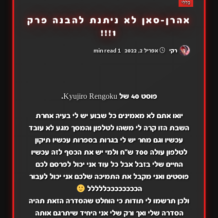
כללי
אהרן-סאן לא ניתנת להבנה פרק
1!!!
1 min read
רקי
אפריל 2, 2022
פוסט 40 של Kyujiro Rengoku.
יואו אתם לא מאמינים כל שבוע יש לי בעיה אחרת
השבת הזו קרה לי משהו לטלפון והמסך מגע לא עובד
עכשיו וגם מחר יש לי בגרות בספרות עכשיו תיקון
לטלפון עולה 700 ש"ח ולמי יש את הכסף לזה עכשיו
החיים שלי בזבל אבל כל עוד אני יכול לפרסם לכם
פוסטים ואני מקבל את התמיכה שלכם אני יכול לעבור
הככככככככללללל
ולכן תרשמו לי תודות כי הוחלט שהסדרה הזאת תהיה
הסדרה שלי ואך ורק שלי אני היחיד שיתרגם אותה