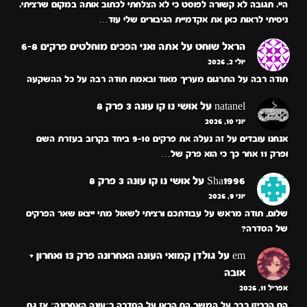
היי. תגובה לא קשורה לפוסט כי לא הצלחתי לכתוב אותה במקום שרציתי.
ניסיתי לראות כאן את אקדמיית הגיבורים שלי עוד…
הראל שוחט
על
אתה ואני הפכים מוחלטים פרקים 6-8
יולי 2, 2026
תודה רבה על התרגום מעריך מאוד ובאמת תודה רבה על כל ההשקעה
natanel
על
אושי נו קו עונה 3 פרק 8
יוני 10, 2026
אנחנו עובדים על זה נעלה את פרקים 9-10 ביחד בקרוב בעזרת השם
ופרק 11 אחר כך כי הוא פרק של…
Sha1996
על
אושי נו קו עונה 3 פרק 8
יוני 9, 2026
שלום, תודה מראש על עבודתכם ורציתי לשאול מתי ייצאו שאר הפרקים
של הסדרה?
em
על
גולדן קמואי העונה האחרונה פרק 13 ואחרון +
אובה
אפריל 11, 2026
הם הכריזו כבר על המשך הם הראו על הסדרה כ״עונה האחרונה״ אז גם