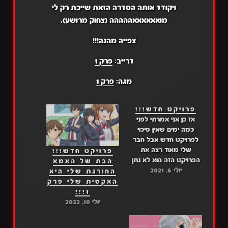
ויקודד אותה הסדרה הזאת שייכת רק לי
מואאאאאאההההה (צחוק מרושע).
צפייה מהנה!!!
דרייב:
פרק 1
מגה:
פרק 1
פרויקט חדש!!!
אז כן אני אמרתי לפני
כמה ימים שאין סיכוי
לפרויקט חדש אבל חבר
שלי מאוד רצה את
פרויקט חדש!!!
הפרויקט הזה הוא לא נתן
הבת של האמא
לי לישון
יולי 6, 2021
אז
החורגת שלי היא
סוף סוף הוא קיבל את זה
האקסית שלי פרק
פרויקט חדש הנה התמונה:
1!!!
בקיצור זה האמת אני
יולי 10, 2022
שמח שהוא חפר לי בלי זה
לא הייתי מכיר אותה אז…