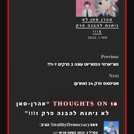
אהרן סאן לא
ניתנת להבנה פרק
5!!!
מאי 1, 2022
POST
Previous
מוריארטי הפטריוט עונה 2 פרקים 1-7!!!
NAVIGATION
Next
ואניטאס פרק 24 (אחרון)
18 THOUGHTS ON “
אהרן-סאן
לא ניתנת להבנה פרק 1!!!
”
StealthyDemocracy369
הגיב:
אפריל 2, 2022 בשעה 10:26 pm