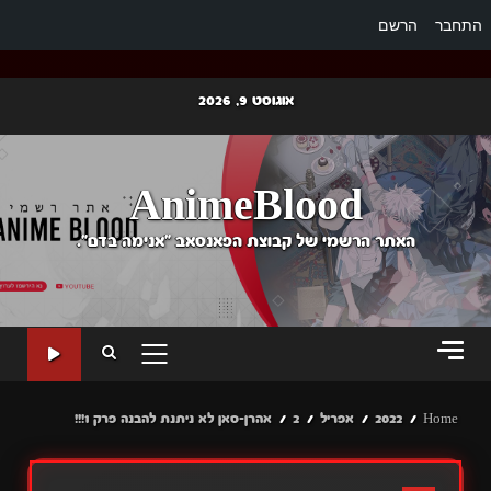
התחבר
הרשם
Ski
אוגוסט 9, 2026
t
conten
AnimeBlood
האתר הרשמי של קבוצת הפאנסאב "אנימה בדם".
PRIMARY
MENU
Home
2022
אפריל
2
אהרן-סאן לא ניתנת להבנה פרק 1!!!