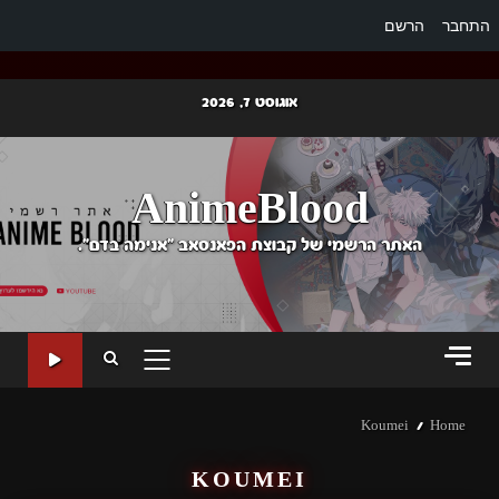
התחבר
הרשם
Ski
אוגוסט 7, 2026
t
conten
AnimeBlood
האתר הרשמי של קבוצת הפאנסאב "אנימה בדם".
PRIMARY
MENU
Koumei
Home
KOUMEI