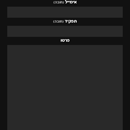
אימייל
(חובה)
תפקיד
(חובה)
פרטו