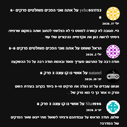
yeho951753
על
אתה ואני הפכים מוחלטים פרקים 6-
8
יולי 17, 2026
היי. תגובה לא קשורה לפוסט כי לא הצלחתי לכתוב אותה במקום שרציתי.
ניסיתי לראות כאן את אקדמיית הגיבורים שלי עוד…
הראל שוחט
על
אתה ואני הפכים מוחלטים פרקים 6-8
יולי 2, 2026
תודה רבה על התרגום מעריך מאוד ובאמת תודה רבה על כל ההשקעה
natanel
על
אושי נו קו עונה 3 פרק 8
יוני 10, 2026
אנחנו עובדים על זה נעלה את פרקים 9-10 ביחד בקרוב בעזרת השם
ופרק 11 אחר כך כי הוא פרק של…
Sha1996
על
אושי נו קו עונה 3 פרק 8
יוני 9, 2026
שלום, תודה מראש על עבודתכם ורציתי לשאול מתי ייצאו שאר הפרקים
של הסדרה?