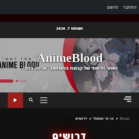
התחבר
הרשם
Ski
אוגוסט 7, 2026
t
conten
AnimeBlood
האתר הרשמי של קבוצת הפאנסאב "אנימה בדם".
PRIMARY
MENU
Home
אז מי אנחנו?
דרושים
דרושים