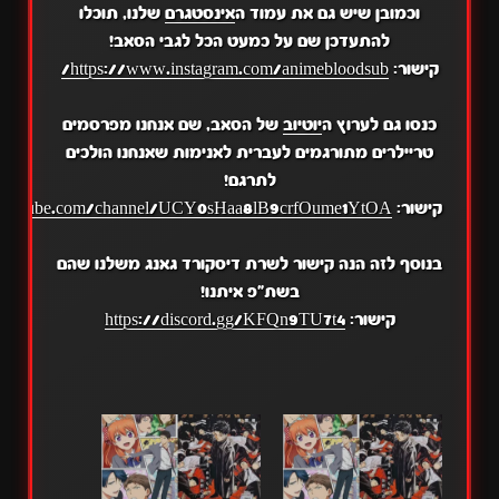
וכמובן שיש גם את עמוד ה
אינסטגרם
שלנו, תוכלו
להתעדכן שם על כמעט הכל לגבי הסאב!
קישור:
https://www.instagram.com/animebloodsub/
כנסו גם לערוץ ה
יוטיוב
של הסאב, שם אנחנו מפרסמים
טריילרים מתורגמים לעברית לאנימות שאנחנו הולכים
לתרגם!
קישור:
.youtube.com/channel/UCY0sHaa8lB9crfOume1YtOA
בנוסף לזה הנה קישור לשרת דיסקורד גאנג משלנו שהם
בשת"פ איתנו!
קישור:
https://discord.gg/KFQn9TU7t4