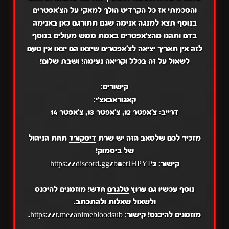
והסכמתי אז כל הקרדיט הולך למאקי על הצ'אפטרים
בנוסף תצא למנגה אנימה שגם תתורגם כאן באנימה
בדם ותהנו מהצ'אפטרים באמת ממש מעולים בנוסף
לזה אין תאריך יציאה לצ'אפטרים שיצאו הם יצאו אין טעם
לשאול על זה בכלל וקריאה נעימה! ושבת שלום!
קישורים:
קאגוראבאצ'י:
דרייב:
צ'אפטר 12
,
צ'אפטר 13
,
צ'אפטר 14
מזכיר לכם שלסאב הזה יש שרת
דיסקורד
תחת הניהול
של ביסמוק!
קישור:
https://discord.gg/b8etJHPYP3
נוסף עכשיו גם ערוץ
טלגרם
חדש! מוזמנים להיכנס
ולשאול שאלות ולהתכתב.
מוזמנים להיכנס! קישור:
https://t.me/animebloodsub
.