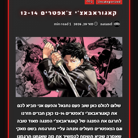
Uncategorized
כללי
קאגוראבאצ'י צ'אפטרים 12-14
1 min read
natanel
מאי 29, 2026
שלום לכולם כאן שוב פעם נתנאל והפעם אני מביא לכם
את קאגוראבאצ'י צ'אפטרים 12-14 כןכן חברים חזרנו
לתרגם את המנגה של קאגוראבאצ'י המנגה מאוד טובה
וגם הצאפטרים מעולים ופנתה עליי מתרגמת בשם מאקי
שאמרה שהיא תשמח להמשיך את מה שאנחנו תרגמנו