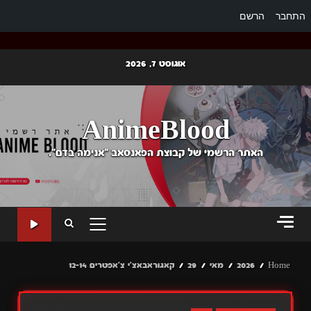
התחבר
הרשם
Ski
אוגוסט 7, 2026
t
conten
AnimeBlood
האתר הרשמי של קבוצת הפאנסאב "אנימה בדם".
PRIMARY
MENU
Home
2026
מאי
29
קאגוראבאצ'י צ'אפטרים 12-14