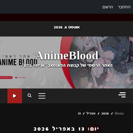
התחבר
הרשם
Ski
אוגוסט 6, 2026
t
conten
AnimeBlood
האתר הרשמי של קבוצת הפאנסאב "אנימה בדם".
PRIMARY
MENU
Home
2026
אפריל
13
יום:
13 באפריל 2026