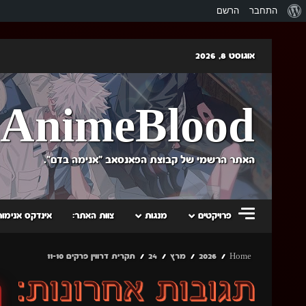
אודות
התחבר
הרשם
וורדפרס
Skip
אוגוסט 8, 2026
to
content
AnimeBlood
האתר הרשמי של קבוצת הפאנסאב "אנימה בדם".
פרויקטים
מנגות
צוות האתר:
אינדקס אנימות
Home
2026
מרץ
24
תקרית דרווין פרקים 11-10