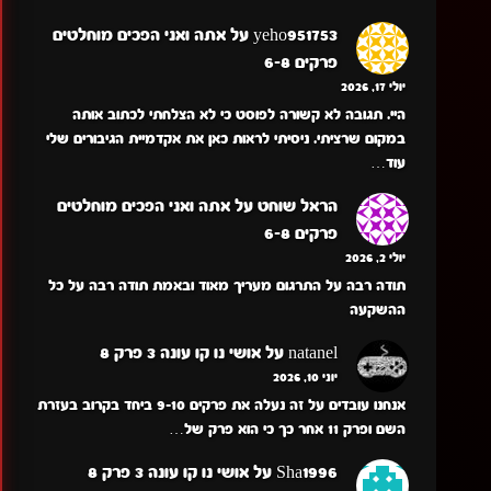
yeho951753
על
אתה ואני הפכים מוחלטים
פרקים 6-8
יולי 17, 2026
היי. תגובה לא קשורה לפוסט כי לא הצלחתי לכתוב אותה
במקום שרציתי. ניסיתי לראות כאן את אקדמיית הגיבורים שלי
עוד…
הראל שוחט
על
אתה ואני הפכים מוחלטים
פרקים 6-8
יולי 2, 2026
תודה רבה על התרגום מעריך מאוד ובאמת תודה רבה על כל
ההשקעה
natanel
על
אושי נו קו עונה 3 פרק 8
יוני 10, 2026
אנחנו עובדים על זה נעלה את פרקים 9-10 ביחד בקרוב בעזרת
השם ופרק 11 אחר כך כי הוא פרק של…
Sha1996
על
אושי נו קו עונה 3 פרק 8