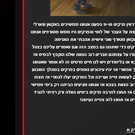
שלום לכולם כאן שוב פעם נתנאל והפעם אני מביא לכם את תקרית דרווין פרקים 11-10 הפעם אנחנו ממשיכים באקשן וצארלי
קצת על העבר של לוסי והפרקים היו ממש מטורפים אנחנו
אקשן מטורף ואני אישית אהבתי את האנימה
רקים כדי שתהנו גם במצב הזה וגם שומרים עליכם בצהל
רו על עצמכם חברים רוב הצוות שלנו הוקפץ לבסיס אז
או בלימודים ויש לנו חיים פרטים זה לא אומר שאנחנו
 אפשרי אז יהיו עיכובים נוספים בפרקים במהלך השבוע
ת סיימנו את להיות גיבור X נשאר לנו רק לעשות טייפ ועריכה וכל הפרקים יעלו לגמרי אז תצפו
ב הצוות בצבא אז אנחנו מגיעים הביתה רק בימי חמישי
 אז תחכו להרבה פרקים בימים האלה ורק רציתי להגיד
 אז תחכו לזה צפייה נעימה!
 11