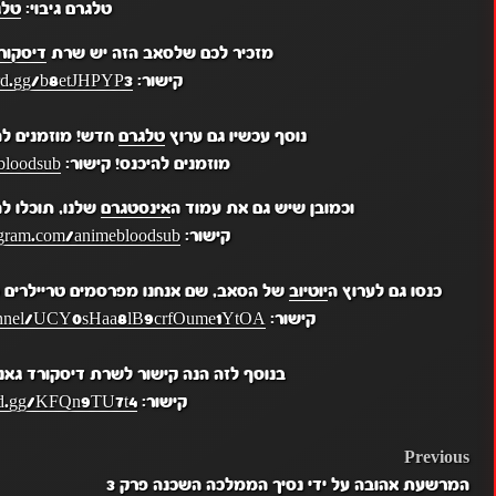
טלגרם גיבוי:
טלג
מזכיר לכם שלסאב הזה יש שרת
דיסקור
קישור:
ord.gg/b8etJHPYP3
נוסף עכשיו גם ערוץ
טלגרם
חדש! מוזמנים לה
מוזמנים להיכנס! קישור:
bloodsub
וכמובן שיש גם את עמוד ה
אינסטגרם
שלנו, תוכלו ל
קישור:
gram.com/animebloodsub/
כנסו גם לערוץ ה
יוטיוב
של הסאב, שם אנחנו מפרסמים טריילרים מ
קישור:
hannel/UCY0sHaa8lB9crfOume1YtOA
בנוסף לזה הנה קישור לשרת דיסקורד גאנ
קישור:
ord.gg/KFQn9TU7t4
POST
Previous
המרשעת אהובה על ידי נסיך הממלכה השכנה פרק 3