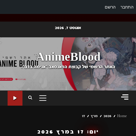
התחבר
הרשם
Ski
אוגוסט 7, 2026
t
conten
AnimeBlood
האתר הרשמי של קבוצת הפאנסאב "אנימה בדם".
PRIMARY
MENU
Home
2026
מרץ
17
יום:
17 במרץ 2026