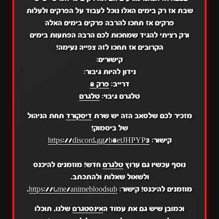
שבת אז רק בימים האלו נוכל לעבוד על הפרקים ולעלות
פרקים אז תחכו להרבה פרקים בימים האלה
ורק רציתי להגיד שמחכות לכם הרבה הפתעות בימים
הקרובים אז תחכו לזה צפייה נעימה!
קישורים:
נידון להיות גיבור:
דרייב:
פרק 8
טלגרם גיבוי:
טלגרם
מזכיר לכם שלסאב הזה יש שרת
דיסקורד
תחת הניהול
של ביסמוק!
קישור:
https://discord.gg/b8etJHPYP3
נוסף עכשיו גם ערוץ
טלגרם
חדש! מוזמנים להיכנס
ולשאול שאלות ולהתכתב.
מוזמנים להיכנס! קישור:
https://t.me/animebloodsub
.
וכמובן שיש גם את עמוד ה
אינסטגרם
שלנו, תוכלו