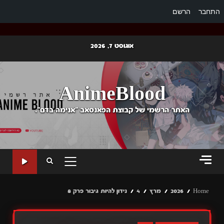
התחבר
הרשם
Ski
אוגוסט 7, 2026
t
conten
AnimeBlood
האתר הרשמי של קבוצת הפאנסאב "אנימה בדם".
PRIMARY
MENU
Home
2026
מרץ
4
נידון להיות גיבור פרק 8