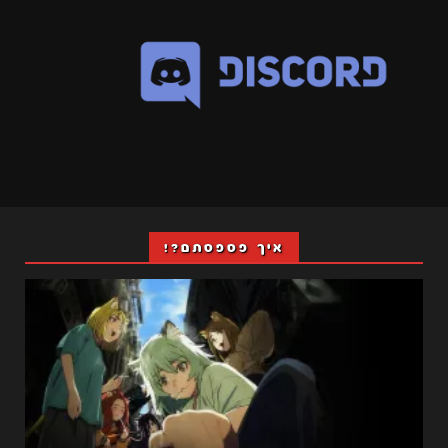
איך פספסתם?!