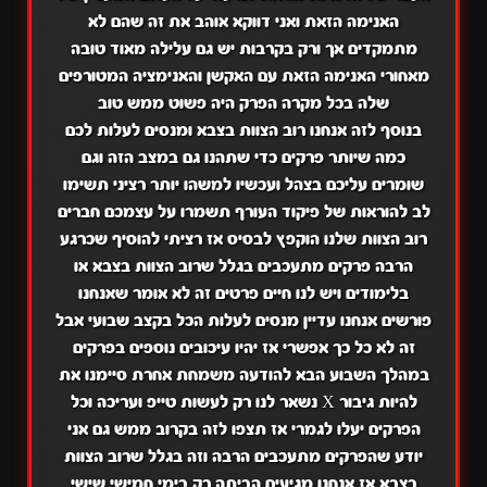
האנימה הזאת ואני דווקא אוהב את זה שהם לא
מתמקדים אך ורק בקרבות יש גם עלילה מאוד טובה
מאחורי האנימה הזאת עם האקשן והאנימציה המטורפים
שלה בכל מקרה הפרק היה פשוט ממש טוב
בנוסף לזה אנחנו רוב הצוות בצבא ומנסים לעלות לכם
כמה שיותר פרקים כדי שתהנו גם במצב הזה וגם
שומרים עליכם בצהל ועכשיו למשהו יותר רציני תשימו
לב להוראות של פיקוד העורף תשמרו על עצמכם חברים
רוב הצוות שלנו הוקפץ לבסיס אז רציתי להוסיף שכרגע
הרבה פרקים מתעכבים בגלל שרוב הצוות בצבא או
בלימודים ויש לנו חיים פרטים זה לא אומר שאנחנו
פורשים אנחנו עדיין מנסים לעלות הכל בקצב שבועי אבל
זה לא כל כך אפשרי אז יהיו עיכובים נוספים בפרקים
במהלך השבוע הבא להודעה משמחת אחרת סיימנו את
להיות גיבור X נשאר לנו רק לעשות טייפ ועריכה וכל
הפרקים יעלו לגמרי אז תצפו לזה בקרוב ממש גם אני
יודע שהפרקים מתעכבים הרבה וזה בגלל שרוב הצוות
בצבא אז אנחנו מגיעים הביתה רק בימי חמישי שישי