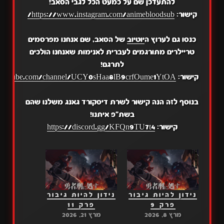
להתעדכן שם על כמעט הכל לגבי הסאב!
קישור:
https://www.instagram.com/animebloodsub/
כנסו גם לערוץ ה
יוטיוב
של הסאב, שם אנחנו מפרסמים
טריילרים מתורגמים לעברית לאנימות שאנחנו הולכים
לתרגם!
קישור:
.youtube.com/channel/UCY0sHaa8lB9crfOume1YtOA
בנוסף לזה הנה קישור לשרת דיסקורד גאנג משלנו שהם
בשת"פ איתנו!
קישור:
https://discord.gg/KFQn9TU7t4
נידון להיות גיבור
נידון להיות גיבור
פרק 9
פרק 11
מרץ 8, 2026
מרץ 21, 2026