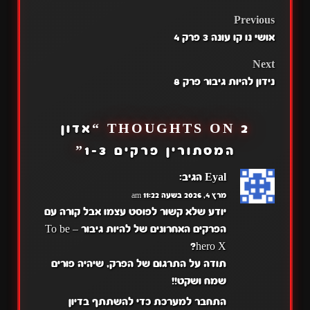
POST
Previous
אושי נו קו עונה 3 פרק 4
NAVIGATION
Next
נידון להיות גיבור פרק 8
2 THOUGHTS ON “
אדון
המסתורין פרקים 1-3
”
Eyal
הגיב:
מרץ 4, 2026 בשעה 11:22 am
יודע שלא קשור לפוסט עצמו אבל קורה עם
הפרקים האחרונים של להיות גיבור – To be
hero X?
תודה על התרגום של הפרק, שיהיה פורים
שמח ושקט!!
התחבר למערכת כדי להשתתף בדיון