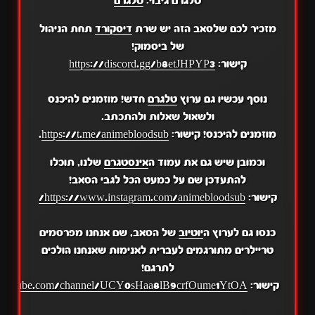
טלגרם גיבוי:
טלגרם
מזכיר לכם שלסאב הזה יש שרת
דיסקורד
תחת הניהול
של ביסמוק!
קישור:
https://discord.gg/b8etJHPYP3
נוסף עכשיו גם ערוץ
טלגרם
חדש! מוזמנים להיכנס
ולשאול שאלות ולהתכתב.
מוזמנים להיכנס! קישור:
https://t.me/animebloodsub
.
וכמובן שיש גם את עמוד ה
אינסטגרם
שלנו, תוכלו
להתעדכן שם על כמעט הכל לגבי הסאב!
קישור:
https://www.instagram.com/animebloodsub/
כנסו גם לערוץ ה
יוטיוב
של הסאב, שם אנחנו מפרסמים
טריילרים מתורגמים לעברית לאנימות שאנחנו הולכים
לתרגם!
קישור:
.youtube.com/channel/UCY0sHaa8lB9crfOume1YtOA