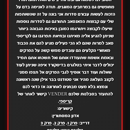
מחופשים גם במרחבים המוגנים. תודה לאנימה בדם על
הזכות לעשות עבורם סדרות אני בונה על זה שהשותפות
שלי עם קבוצות הפאנסאב תתורגם גם לסדרות נוספות
שיעלו לקבוצה ויתורגמו כמובן באיכות הגבוהה ביותר
שניתן להגיע אליה מאיתנו ובחיאת תפרגנו גם לקריספי
סאב למרות שהם לא הכי פעילים מגיע להם את הכבוד
מאחורי הקלעים הם עובדים ממש קשה על הפרקים
ובאמת אשמח שתעודדו אותם ואל תשכחו אתם תמיד
יכולים לדבר איתי בטלגרם בדיסקורד איפה שניתן לעוד
שאלות ועוד דבר אוסיף לגבי הפרקים אל תצפו ממני
לקצב העלאה מהיר אני סטודנט בבר אילן שנה ראשונה
ונמצא בלא מעט מבחנים לאחרונה אז כדאי לכם
להתעזר בסבלנות שלכם VENDER קישור לאתר של
קריספי
.
קישורים:
אדון המסתורין:
דרייב:
פרק 1
,
פרק 2
,
פרק 3