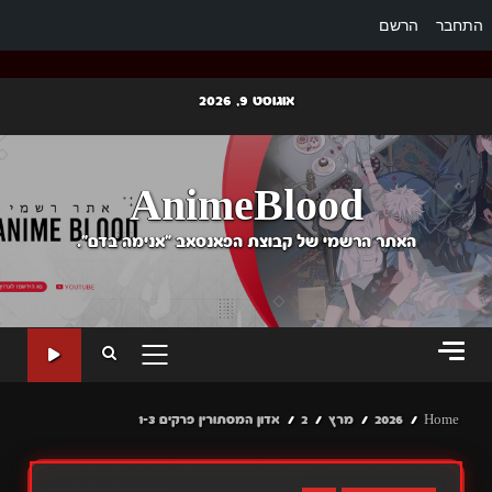
התחבר
הרשם
Ski
אוגוסט 9, 2026
t
conten
AnimeBlood
האתר הרשמי של קבוצת הפאנסאב "אנימה בדם".
PRIMARY
MENU
Home
2026
מרץ
2
אדון המסתורין פרקים 1-3