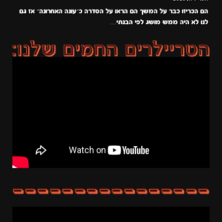
הם הכריזו כבר על המשך הם הראו על הסדרה כ״עונה האחרונה״ אז גם
לנו לא היה ממש מושג לפי הבנתי…