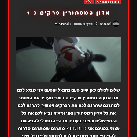
Uncategorized
כללי
אדון המסתורין פרקים 1-3
1 min read
natanel
מרץ 2, 2026
שלום לכולם כאן שוב פעם נתנאל והפעם אני מביא לכם
את אדון המסתורין פרקים 1-3 ואני מעביר את הפוסט
למתרגם שתרגם לכם את הפרקים וימשיך לתרגם לכם
את כל אדון המסתורין ואני ומאיה נביא לכם את כל
הספיישלים והציבי בעתיד אז היי הרשו לי להציג את
עצמי בפניכם אני VENDER מתרגם שמתרגם סדרות
לקריספי סאב בטח יצא לכם לשמוע עליי מכל מיני