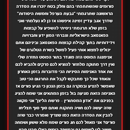
פורומים שהשתתפתי בהם וחלק בטח יזכרו את הסדרה
הראשונה שתרגמתי "גבעת הערפל וחמשת היסודות"
שדרך אגב עדיין זמינה איפשהו אז כן לא נעלמתי ואני
בזמן שלא תרגמתי ניסיתי להשפיע על קבוצות
הפאנסאב הישראליות וצברתי המון ידע וחברויות
וידידותיות בתוך קהילת קבוצות הפאנסאב וביניהם אתם
יכולים למצוא אותי פעיל למשל בשרת הטלגרם של
אנימנגה הפוסט הזה מוגדר בתור הפוסט החזרה שלי
ואין דרך מתוקה מלחזור להוציא לכם פרקים ולהביא לכם
את אחד האנימות הסיניות הכי מדוברות בזמן האחרון
והאחד שכל כך מתבקש לקבל את התרגום הכי טוב
שאפשר להציע ובמקרה גם בזמן הנכון כי הגיע פורים אז
האנימה הזאת מגיעה בול בזמן המתאים אני שמח להציג
בפניכם את "אדון המסתורין – פרשת הליצן" אני מקווה
שזה יעשה לכם חוויה מתקנת ואתם סוף סוף תצליחו
להבין את הסדרה הזאת כמו שצריך ואמרתי כבר שזה
פורים? אני מאחל לכם חג פורים שמח מלא ששון ושמחה
חשוב לנו לשמוח גם ובמיוחד בימים האלו תהנו תהיו