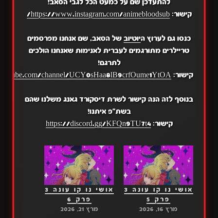
להתעדכן שם על כמעט הכל לגבי הסאב!
קישור:
https://www.instagram.com/animebloodsub/
כנסו גם לערוץ ה
יוטיוב
של הסאב, שם אנחנו מפרסמים
טריילרים מתורגמים לעברית לאנימות שאנחנו הולכים
לתרגם!
קישור:
.youtube.com/channel/UCY0sHaa8lB9crfOume1YtOA
בנוסף לזה הנה קישור לשרת דיסקורד גאנג משלנו שהם
בשת"פ איתנו!
קישור:
https://discord.gg/KFQn9TU7t4
אושי נו קו עונה 3
אושי נו קו עונה 3
פרק 5
פרק 6
מרץ 16, 2026
מרץ 21, 2026