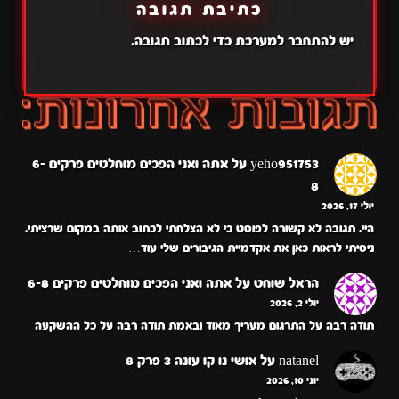
כתיבת תגובה
יש
להתחבר למערכת
כדי לכתוב תגובה.
yeho951753
על
אתה ואני הפכים מוחלטים פרקים 6-
8
יולי 17, 2026
היי. תגובה לא קשורה לפוסט כי לא הצלחתי לכתוב אותה במקום שרציתי.
ניסיתי לראות כאן את אקדמיית הגיבורים שלי עוד…
הראל שוחט
על
אתה ואני הפכים מוחלטים פרקים 6-8
יולי 2, 2026
תודה רבה על התרגום מעריך מאוד ובאמת תודה רבה על כל ההשקעה
natanel
על
אושי נו קו עונה 3 פרק 8
יוני 10, 2026