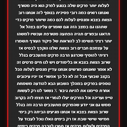
לעלות יותר פרקים שלה בנוגע לפרק הוא היה מטורף
ואנחנו רואים כמה רובי פסיכית בנוסף לזה אנחנו רוב
הצוות בצבא ומנסים לעלות לכם כמה שיותר פרקים כדי
שתהנו גם במצב הזה וגם שומרים עליכם בצהל אל
תדאגו ובפורים תהיה הפתעה מטורפת ועכשיו למשהו
יותר רציני תשימו לב להוראות של פיקוד העורף תשמרו
על עצמכם חברים רוב הצוות שלנו הוקפץ לבסיס אז
רציתי להוסיף שכרגע הרבה פרקים מתעכבים בגלל
שרוב הצוות בצבא או בלימודים ויש לנו חיים פרטים זה
לא אומר שאנחנו פורשים אנחנו עדיין מנסים לעלות הכל
בקצב שבועי אבל זה לא כל כך אפשרי אז יהיו עיכובים
נוספים בפרקים במהלך השבוע הבא להודעה משמחת
אחרת סיימנו את להיות גיבור X נשאר לנו רק לעשות
טייפ ועריכה וכל הפרקים יעלו לגמרי אז תצפו לזה בקרוב
ממש גם אני יודע שהפרקים מתעכבים הרבה וזה בגלל
שרוב הצוות בצבא אז אנחנו מגיעים הביתה רק בימי
חמישי שישי שבת אז רק בימים האלו נוכל לעבוד על
הפרקים ולעלות פרקים אז תחכו להרבה פרקים בימים