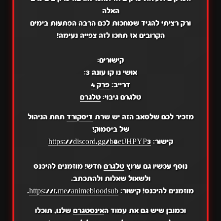
האלה
ורק רציתי להגיד שמחכות לכם הרבה הפתעות בימים
הקרובים אז תחכו לזה צפייה נעימה!
קישורים:
אושי נו קו עונה 3:
דרייב:
פרק 4
טלגרם גיבוי:
טלגרם
מזכיר לכם שלסאב הזה יש שרת
דיסקורד
תחת הניהול
של ביסמוק!
קישור:
https://discord.gg/b8etJHPYP3
נוסף עכשיו גם ערוץ
טלגרם
חדש! מוזמנים להיכנס
ולשאול שאלות ולהתכתב.
מוזמנים להיכנס! קישור:
https://t.me/animebloodsub
.
וכמובן שיש גם את עמוד ה
אינסטגרם
שלנו, תוכלו