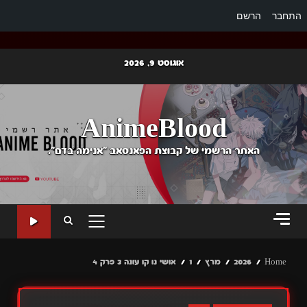
התחבר
הרשם
Ski
אוגוסט 9, 2026
t
conten
AnimeBlood
האתר הרשמי של קבוצת הפאנסאב "אנימה בדם".
PRIMARY
MENU
Home
2026
מרץ
1
אושי נו קו עונה 3 פרק 4