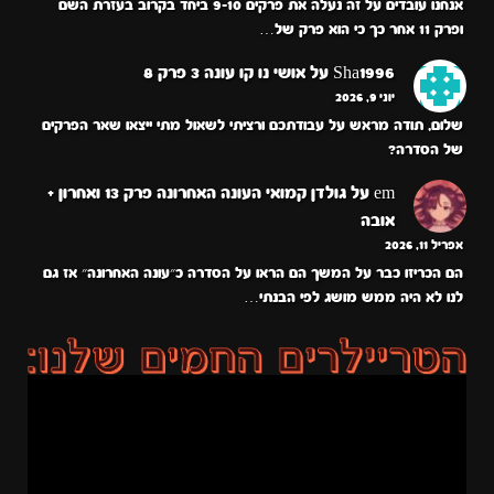
אנחנו עובדים על זה נעלה את פרקים 9-10 ביחד בקרוב בעזרת השם
ופרק 11 אחר כך כי הוא פרק של…
Sha1996
על
אושי נו קו עונה 3 פרק 8
יוני 9, 2026
שלום, תודה מראש על עבודתכם ורציתי לשאול מתי ייצאו שאר הפרקים
של הסדרה?
em
על
גולדן קמואי העונה האחרונה פרק 13 ואחרון +
אובה
אפריל 11, 2026
הם הכריזו כבר על המשך הם הראו על הסדרה כ״עונה האחרונה״ אז גם
לנו לא היה ממש מושג לפי הבנתי…