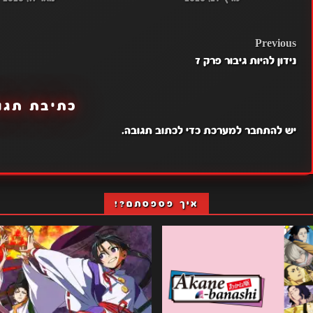
POST
Previous
נידון להיות גיבור פרק 7
NAVIGATION
כתיבת תגו
יש
להתחבר למערכת
כדי לכתוב תגובה.
איך פספסתם?!