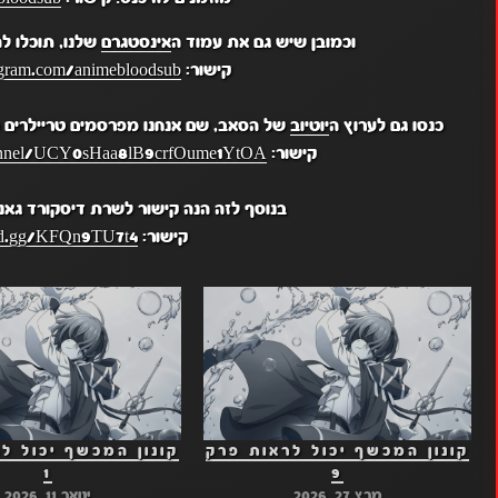
וכמובן שיש גם את עמוד ה
אינסטגרם
שלנו, תוכלו ל
קישור:
gram.com/animebloodsub/
כנסו גם לערוץ ה
יוטיוב
של הסאב, שם אנחנו מפרסמים טריילרים מ
קישור:
hannel/UCY0sHaa8lB9crfOume1YtOA
בנוסף לזה הנה קישור לשרת דיסקורד גאנ
קישור:
ord.gg/KFQn9TU7t4
קונון המכשף יכול לראות פרק
קונון המכשף יכול ל
1
9
מרץ 27, 2026
ינואר 11, 2026