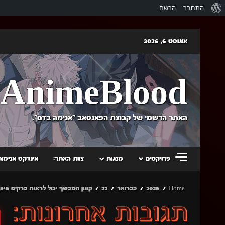
אודות
התחבר
הרשם
וורדפרס
Skip
אוגוסט 6, 2026
to
content
AnimeBlood
האתר הרשמי של קבוצת הפאנסאב "אנימה בדם".
פרויקטים
מנגות
צוות האתר:
אינדקס אנימות
Home
2026
פברואר
22
קונון המכשף יכול לראות פרקים 4+5+6