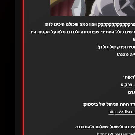
רקקקקקקקקקקקק ווהו! כמה שכולנו חיכינו לזה!
דשים כולל החתיכי שבתמונה ולמדנו מלא על הקסם. היו
!
סיה ופרק של גולדן!
יה מהנה!
ראות:
,
פרק 6
רם
רד
תחת הניהול של ביסמוק!
https://disc
יכנס ולשאול שאלות ולהתכתב.
.
https://t.me/anime