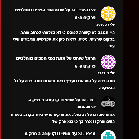
yeho951753
על
אתה ואני הפכים מוחלטים
פרקים 6-8
יולי 17, 2026
היי. תגובה לא קשורה לפוסט כי לא הצלחתי לכתוב אותה
במקום שרציתי. ניסיתי לראות כאן את אקדמיית הגיבורים שלי
עוד…
הראל שוחט
על
אתה ואני הפכים מוחלטים
פרקים 6-8
יולי 2, 2026
תודה רבה על התרגום מעריך מאוד ובאמת תודה רבה על כל
ההשקעה
natanel
על
אושי נו קו עונה 3 פרק 8
יוני 10, 2026
אנחנו עובדים על זה נעלה את פרקים 9-10 ביחד בקרוב בעזרת
השם ופרק 11 אחר כך כי הוא פרק של…
Sha1996
על
אושי נו קו עונה 3 פרק 8