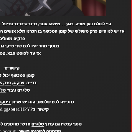
היי לכולם כאן מאיה, רגע… מישהו אמר, ט-ט-ט-ט-ט-טריפל פ
אז יש לנו היום פרק משולש של קונון המכשף בו הכרנו מלא אנשים ח
פרקים מעולים
בנוסף מחר יהיו לכם שני פרקי גנו
אז עד לפוסט הבא, צפי
קישורים:
קונון המכשף יכול ל
דרייב:
פרק 4
,
פרק 5
טלגרם גיבוי:
טלג
מזכירה לכם שלסאב הזה יש שרת
דיסקו
קישור:
ord.gg/b8etJHPYP3
נוסף עכשיו גם ערוץ
טלגרם
חדש! מוזמנים לה
מוזמנים להיכנס! קישור:
bloodsub