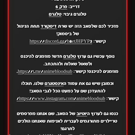
דרייב:
פרק 6
טלגרם גיבוי:
טלגרם
מזכיר לכם שלסאב הזה יש שרת
דיסקורד
תחת הניהול
של ביסמוק!
קישור:
https://discord.gg/b8etJHPYP3
נוסף עכשיו גם ערוץ
טלגרם
חדש! מוזמנים להיכנס
ולשאול שאלות ולהתכתב.
מוזמנים להיכנס! קישור:
https://t.me/animebloodsub
.
וכמובן שיש גם את עמוד ה
אינסטגרם
שלנו, תוכלו
להתעדכן שם על כמעט הכל לגבי הסאב!
קישור:
https://www.instagram.com/animebloodsub/
כנסו גם לערוץ ה
יוטיוב
של הסאב, שם אנחנו מפרסמים
טריילרים מתורגמים לעברית לאנימות שאנחנו הולכים
לתרגם!