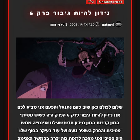
Uncategorized
כללי
נידון להיות גיבור פרק 6
1 min read
natanel
פברואר 14, 2026
שלום לכולם כאן שוב פעם נתנאל והפעם אני מביא לכם
את נידון להיות גיבור פרק 6 הפרק היה פשוט מטורף
המון קרבות המון מידע חדש שגילנו אנימציה ממש
פסיכית והפרק השאיר טעם של עוד בעיקר הסוף שלו
היה פסיכי ואני מחכה לראות מה יקרה בהמשך האנימה