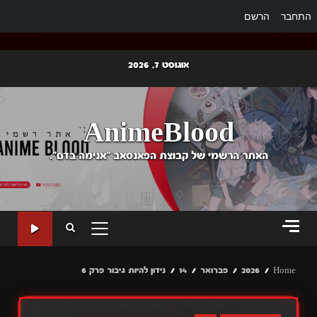
התחבר
הרשם
Ski
אוגוסט 7, 2026
t
conten
AnimeBlood
האתר הרשמי של קבוצת הפאנסאב "אנימה בדם".
PRIMARY
MENU
Home
2026
פברואר
14
נידון להיות גיבור פרק 6