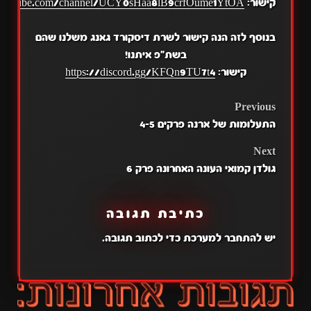
קישור:
.youtube.com/channel/UCY0sHaa8lB9crfOume1YtOA
בנוסף לזה הנה קישור לשרת דיסקורד גאנג משלנו שהם
בשת"פ איתנו!
קישור:
https://discord.gg/KFQn9TU7t4
POST
Previous
התעלומות של ארנה פרקים 4-5
NAVIGATION
Next
גולדן קמואי העונה האחרונה פרק 6
כתיבת תגובה
יש
להתחבר למערכת
כדי לכתוב תגובה.