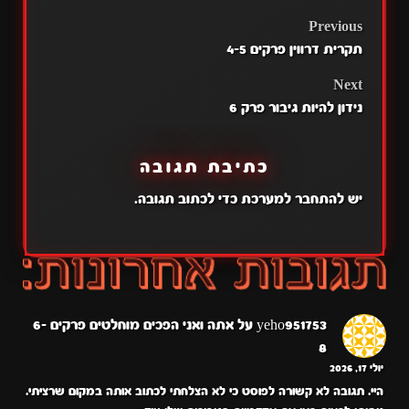
POST
Previous
תקרית דרווין פרקים 4-5
NAVIGATION
Next
נידון להיות גיבור פרק 6
כתיבת תגובה
יש
להתחבר למערכת
כדי לכתוב תגובה.
yeho951753
על
אתה ואני הפכים מוחלטים פרקים 6-
8
יולי 17, 2026
היי. תגובה לא קשורה לפוסט כי לא הצלחתי לכתוב אותה במקום שרציתי.