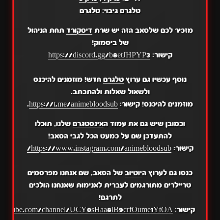
טלגרם גיבוי:
טלגרם
מזכיר לכם שלסאב הזה יש שרת
דיסקורד
תחת הניהול
של ביסמוק!
קישור:
https://discord.gg/b8etJHPYP3
נוסף עכשיו גם ערוץ
טלגרם
חדש! מוזמנים להיכנס
ולשאול שאלות ולהתכתב.
מוזמנים להיכנס! קישור:
https://t.me/animebloodsub
.
וכמובן שיש גם את עמוד ה
אינסטגרם
שלנו, תוכלו
להתעדכן שם על כמעט הכל לגבי הסאב!
קישור:
https://www.instagram.com/animebloodsub/
כנסו גם לערוץ ה
יוטיוב
של הסאב, שם אנחנו מפרסמים
טריילרים מתורגמים לעברית לאנימות שאנחנו הולכים
לתרגם!
קישור:
.youtube.com/channel/UCY0sHaa8lB9crfOume1YtOA