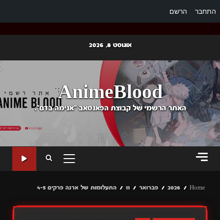
התחבר
הרשם
Ski
אוגוסט 8, 2026
t
conten
AnimeBlood
האתר הרשמי של קבוצת הפאנסאב "אנימה בדם".
PRIMARY
MENU
Home
2026
פברואר
11
התעלומות של ארנה פרקים 4-5