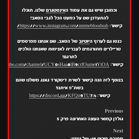
וכמובן שיש גם את עמוד ה
אינסטגרם
שלנו, תוכלו
להתעדכן שם על כמעט הכל לגבי הסאב!
קישור:
https://www.instagram.com/animebloodsub/
כנסו גם לערוץ ה
יוטיוב
של הסאב, שם אנחנו מפרסמים
טריילרים מתורגמים לעברית לאנימות שאנחנו הולכים
לתרגם!
קישור:
.youtube.com/channel/UCY0sHaa8lB9crfOume1YtOA
בנוסף לזה הנה קישור לשרת דיסקורד גאנג משלנו שהם
בשת"פ איתנו!
קישור:
https://discord.gg/KFQn9TU7t4
POST
Previous
גולדן קמואי העונה האחרונה פרק 5
NAVIGATION
Next
מסיבת פורים 18+ של נומזי: