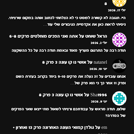
8
יולי 17, 2026
היי. תגובה לא קשורה לפוסט כי לא הצלחתי לכתוב אותה במקום שרציתי.
ניסיתי לראות כאן את אקדמיית הגיבורים שלי עוד…
הראל שוחט
על
אתה ואני הפכים מוחלטים פרקים 6-8
יולי 2, 2026
תודה רבה על התרגום מעריך מאוד ובאמת תודה רבה על כל ההשקעה
natanel
על
אושי נו קו עונה 3 פרק 8
יוני 10, 2026
אנחנו עובדים על זה נעלה את פרקים 9-10 ביחד בקרוב בעזרת השם
ופרק 11 אחר כך כי הוא פרק של…
Sha1996
על
אושי נו קו עונה 3 פרק 8
יוני 9, 2026
שלום, תודה מראש על עבודתכם ורציתי לשאול מתי ייצאו שאר הפרקים
של הסדרה?
em
על
גולדן קמואי העונה האחרונה פרק 13 ואחרון +