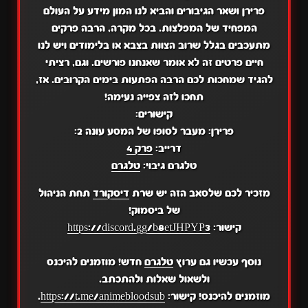
פרירן ושאר הגיבורים והביא לנו המון מידע על העולם
המפחיד של המפלצות. בכל מקרה, הרבה פרקים
מתעכבים בגלל שרוב הצוות בצבא או בלימודים ויש לנו
חיים פרטים זה לא אומר שאנחנו פורשים. וגם, רציתי
להגיד שמחכות לכם הרבה הפתעות בימים הקרובים. אז,
תחכו לזה צפייה נעימה!
קישורים:
פרירן: מעבר לסופו של המסע עונה 2:
דרייב:
פרק 4
טלגרם גיבוי:
טלגרם
מזכיר לכם שלסאב הזה יש שרת
דיסקורד
תחת הניהול
של ביסמוק!
קישור:
https://discord.gg/b8etJHPYP3
נוסף עכשיו גם ערוץ
טלגרם
חדש! מוזמנים להיכנס
ולשאול שאלות ולהתכתב.
מוזמנים להיכנס! קישור:
https://t.me/animebloodsub
.