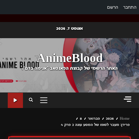
התחבר
הרשם
Ski
אוגוסט 7, 2026
t
conten
AnimeBlood
האתר הרשמי של קבוצת הפאנסאב "אנימה בדם".
PRIMARY
MENU
Home
2026
פברואר
8
פרירן: מעבר לסופו של המסע עונה 2 פרק 4