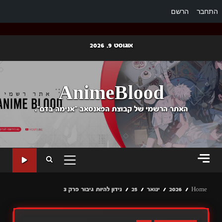
התחבר
הרשם
Ski
אוגוסט 9, 2026
t
conten
AnimeBlood
האתר הרשמי של קבוצת הפאנסאב "אנימה בדם".
PRIMARY
MENU
Home
2026
ינואר
25
נידון להיות גיבור פרק 3