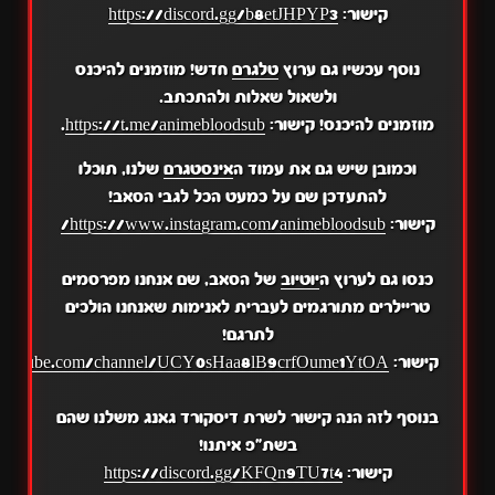
קישור:
https://discord.gg/b8etJHPYP3
נוסף עכשיו גם ערוץ
טלגרם
חדש! מוזמנים להיכנס
ולשאול שאלות ולהתכתב.
מוזמנים להיכנס! קישור:
https://t.me/animebloodsub
.
וכמובן שיש גם את עמוד ה
אינסטגרם
שלנו, תוכלו
להתעדכן שם על כמעט הכל לגבי הסאב!
קישור:
https://www.instagram.com/animebloodsub/
כנסו גם לערוץ ה
יוטיוב
של הסאב, שם אנחנו מפרסמים
טריילרים מתורגמים לעברית לאנימות שאנחנו הולכים
לתרגם!
קישור:
.youtube.com/channel/UCY0sHaa8lB9crfOume1YtOA
בנוסף לזה הנה קישור לשרת דיסקורד גאנג משלנו שהם
בשת"פ איתנו!
קישור:
https://discord.gg/KFQn9TU7t4