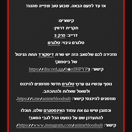
אז עד לפעם הבאה, שבוע טוב וצפייה מהנה!
קישורים:
תקרית דרווין:
דרייב:
פרק 3
טלגרם גיבוי:
טלגרם
מזכירה לכם שלסאב הזה יש שרת
דיסקורד
תחת הניהול
של ביסמוק!
קישור:
https://discord.gg/b8etJHPYP3
נוסף עכשיו גם ערוץ
טלגרם
חדש! מוזמנים להיכנס
ולשאול שאלות ולהתכתב.
מוזמנים להיכנס! קישור:
https://t.me/animebloodsub
.
וכמובן שיש גם את עמוד ה
אינסטגרם
שלנו, תוכלו
להתעדכן שם על כמעט הכל לגבי הסאב!
קישור:
https://www.instagram.com/animebloodsub/