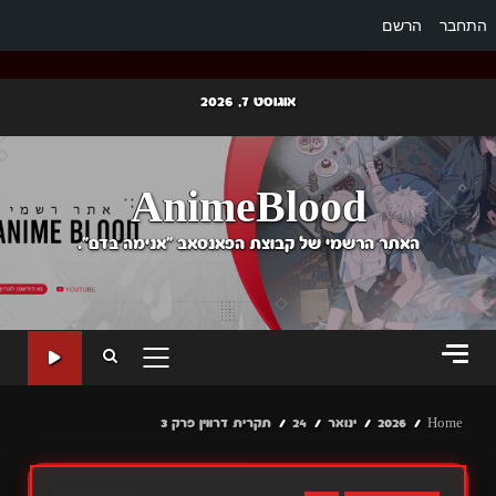
התחבר
הרשם
Ski
אוגוסט 7, 2026
t
conten
AnimeBlood
האתר הרשמי של קבוצת הפאנסאב "אנימה בדם".
PRIMARY
MENU
Home
2026
ינואר
24
תקרית דרווין פרק 3