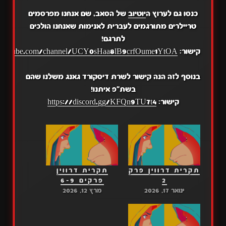
כנסו גם לערוץ ה
יוטיוב
של הסאב, שם אנחנו מפרסמים
טריילרים מתורגמים לעברית לאנימות שאנחנו הולכים
לתרגם!
קישור:
.youtube.com/channel/UCY0sHaa8lB9crfOume1YtOA
בנוסף לזה הנה קישור לשרת דיסקורד גאנג משלנו שהם
בשת"פ איתנו!
קישור:
https://discord.gg/KFQn9TU7t4
תקרית דרווין פרק
תקרית דרווין
2
פרקים 6-9
ינואר 17, 2026
מרץ 12, 2026