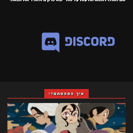
איך פספסתם?!