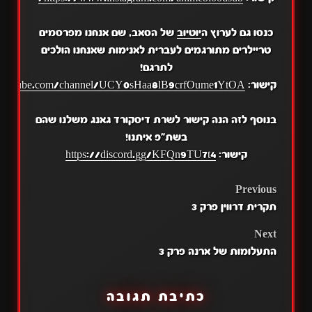
כנסו גם לערוץ ה
יוטיוב
של הסאב, שם אנחנו מפרסמים
טריילרים מתורגמים לעברית לאנימות שאנחנו הולכים
לתרגם!
קישור:
.youtube.com/channel/UCY0sHaa8lB9crfOume1YtOA
בנוסף לזה הנה קישור לשרת דיסקורד גאנג משלנו שהם
בשת"פ איתנו!
קישור:
https://discord.gg/KFQn9TU7t4
POST
Previous
תקרית דרווין פרק 3
NAVIGATION
Next
התעלומות של ארנה פרק 3
כתיבת תגובה