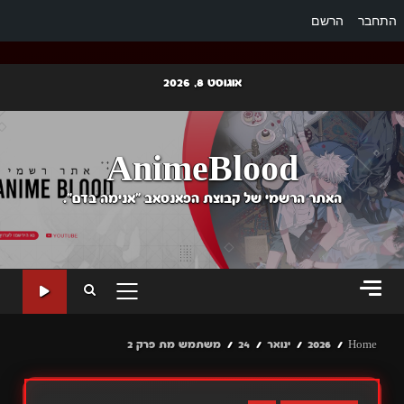
התחבר
הרשם
Ski
אוגוסט 8, 2026
t
conten
AnimeBlood
האתר הרשמי של קבוצת הפאנסאב "אנימה בדם".
PRIMARY
MENU
Home
2026
ינואר
24
משתמש מת פרק 2