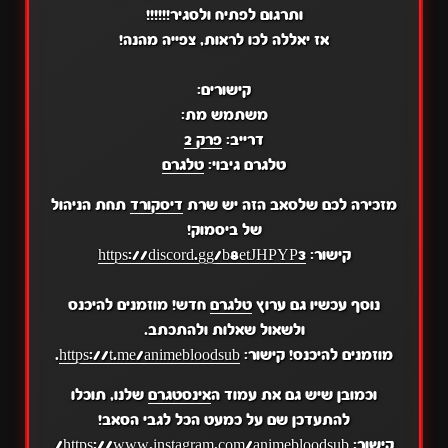
ותרגום לפתיח ולסגיר!!!!!!
אז יאללה לכו לראות, צפייה מהנה!
קישורים:
משתמש מת:
דרייב:
פרק 2
טלגרם גיבוי:
טלגרם
מזכירה לכם שלסאב הזה יש שרת
דיסקורד
תחת הניהול
של ביסמוק!
קישור:
https://discord.gg/b8etJHPYP3
נוסף עכשיו גם ערוץ
טלגרם
חדש! מוזמנים להיכנס
ולשאול שאלות ולהתכתב.
מוזמנים להיכנס! קישור:
https://t.me/animebloodsub
.
וכמובן שיש גם את עמוד ה
אינסטגרם
שלנו, תוכלו
להתעדכן שם על כמעט הכל לגבי הסאב!
קישור:
https://www.instagram.com/animebloodsub/