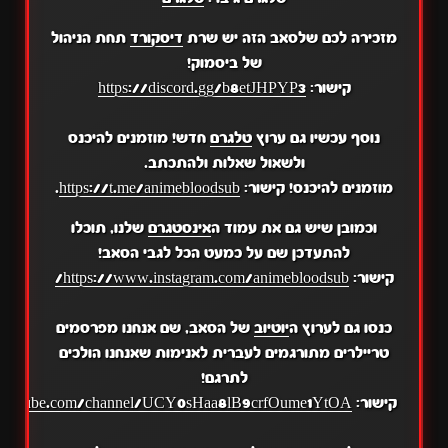
מזכירה לכם שלסאב הזה יש שרת
דיסקורד
תחת הניהול
של ביסמוק!
קישור:
https://discord.gg/b8etJHPYP3
נוסף עכשיו גם ערוץ
טלגרם
חדש! מוזמנים להיכנס
ולשאול שאלות ולהתכתב.
מוזמנים להיכנס! קישור:
https://t.me/animebloodsub
.
וכמובן שיש גם את עמוד ה
אינסטגרם
שלנו, תוכלו
להתעדכן שם על כמעט הכל לגבי הסאב!
קישור:
https://www.instagram.com/animebloodsub/
כנסו גם לערוץ ה
יוטיוב
של הסאב, שם אנחנו מפרסמים
טריילרים מתורגמים לעברית לאנימות שאנחנו הולכים
לתרגם!
קישור:
.youtube.com/channel/UCY0sHaa8lB9crfOume1YtOA