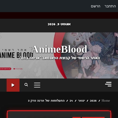
התחבר
הרשם
Ski
אוגוסט 9, 2026
t
conten
AnimeBlood
האתר הרשמי של קבוצת הפאנסאב "אנימה בדם".
PRIMARY
MENU
Home
2026
ינואר
24
התעלומות של ארנה פרק 3