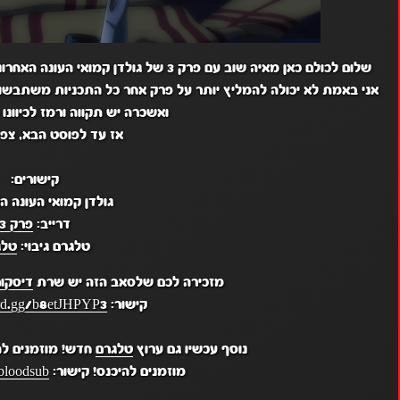
שלום לכולם כאן מאיה שוב עם פרק 3 של גול
אני באמת לא יכולה להמליץ יותר על פרק אחר כל התכניות משתבשות
ואשכרה יש תקווה ורמז לכיוונו 
אז עד לפוסט הבא, צפי
קישורים:
גולדן קמואי העונה ה
דרייב:
פרק 3
טלגרם גיבוי:
טלג
מזכירה לכם שלסאב הזה יש שרת
דיסקו
קישור:
ord.gg/b8etJHPYP3
נוסף עכשיו גם ערוץ
טלגרם
חדש! מוזמנים לה
מוזמנים להיכנס! קישור:
bloodsub