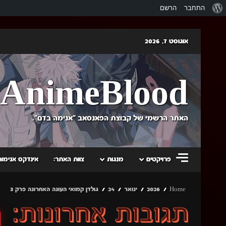
אודות
התחבר
הרשם
וורדפרס
Skip
אוגוסט 7, 2026
to
content
AnimeBlood
האתר הרשמי של קבוצת הפאנסאב "אנימה בדם".
פרויקטים
מנגות
צוות האתר:
אינדקס אנימות
Home
2026
ינואר
24
גולדן קמואי העונה האחרונה פרק 3