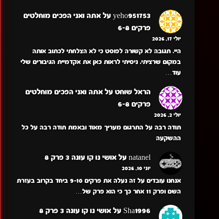
yeho951753
על
אתה ואני הפכים מוחלטים
פרקים 6-8
יולי 17, 2026
היי. תגובה לא קשורה לפוסט כי לא הצלחתי לכתוב אותה
במקום שרציתי. ניסיתי לראות כאן את אקדמיית הגיבורים שלי
עוד…
הראל שוחט
על
אתה ואני הפכים מוחלטים
פרקים 6-8
יולי 2, 2026
תודה רבה על התרגום מעריך מאוד ובאמת תודה רבה על כל
ההשקעה
natanel
על
אושי נו קו עונה 3 פרק 8
יוני 10, 2026
אנחנו עובדים על זה נעלה את פרקים 9-10 ביחד בקרוב בעזרת
השם ופרק 11 אחר כך כי הוא פרק של…
Sha1996
על
אושי נו קו עונה 3 פרק 8