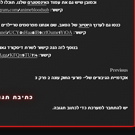
וכמובן שיש גם את עמוד ה
אינסטגרם
שלנו, תוכלו ל
קישור:
gram.com/animebloodsub/
כנסו גם לערוץ ה
יוטיוב
של הסאב, שם אנחנו מפרסמים טריילרים מ
קישור:
hannel/UCY0sHaa8lB9crfOume1YtOA
בנוסף לזה הנה קישור לשרת דיסקורד גאנ
קישור:
ord.gg/KFQn9TU7t4
POST
Previous
אקדמיית הגיבורים שלי- פורעי החוק עונה 2 פרק 3
NAVIGATION
כתיבת תגו
יש
להתחבר למערכת
כדי לכתוב תגובה.