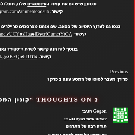
וכמובן שיש גם את עמוד ה
אינסטגרם
שלנו, תוכלו ל
קישור:
gram.com/animebloodsub/
כנסו גם לערוץ ה
יוטיוב
של הסאב, שם אנחנו מפרסמים טריילרים מ
קישור:
hannel/UCY0sHaa8lB9crfOume1YtOA
בנוסף לזה הנה קישור לשרת דיסקורד גאנ
קישור:
ord.gg/KFQn9TU7t4
POST
Previous
פרירן: מעבר לסופו של המסע עונה 2 פרק 1
NAVIGATION
2 THOUGHTS ON “
קונון המכ
Gogon
הגיב:
ינואר 19, 2026 בשעה 4:36 am
תודה רבה על התרגום