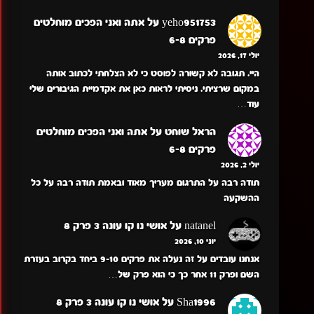
yeho951753
על
אתה ואני הפכים מוחלטים
פרקים 6-8
יולי 17, 2026
היי. תגובה לא קשורה לפוסט כי לא הצלחתי לכתוב אותה
במקום שרציתי. ניסיתי לראות כאן את אקדמיית הגיבורים שלי
עוד…
הראל שוחט
על
אתה ואני הפכים מוחלטים
פרקים 6-8
יולי 2, 2026
תודה רבה על התרגום מעריך מאוד ובאמת תודה רבה על כל
ההשקעה
natanel
על
אושי נו קו עונה 3 פרק 8
יוני 10, 2026
אנחנו עובדים על זה נעלה את פרקים 9-10 ביחד בקרוב בעזרת
השם ופרק 11 אחר כך כי הוא פרק של…
Sha1996
על
אושי נו קו עונה 3 פרק 8