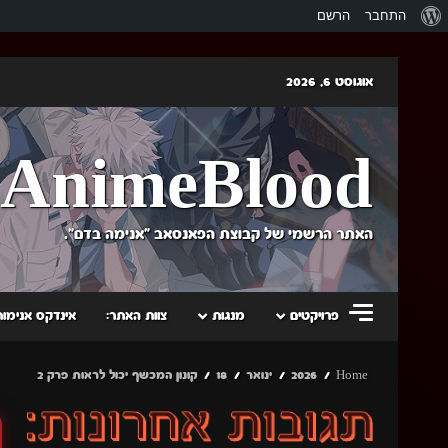
אודות
התחבר
הרשם
וורדפרס
Skip
אוגוסט 6, 2026
to
content
AnimeBlood
האתר הרשמי של קבוצת הפאנסאב "אנימה בדם".
פרויקטים
מנגות
צוות האתר:
אינדקס אנימות
Home
2026
ינואר
18
קונון המכשף יכול לראות פרק 2