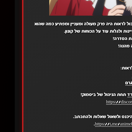
 לכם את פרק 2 של קונון המכשף יכול לראות היה פרק מעולה ומעניין ומפתיע כמה שהוא
נות ולגלות עוד על הכוחות של קונון.
ת הסדרה!
 מהנה!
ראות:
רם
רד
תחת הניהול של ביסמוק!
https://disc
יכנס ולשאול שאלות ולהתכתב.
.
https://t.me/anime