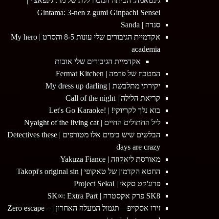
גינטאמה: הכיתה המטורללת של מר. גינפאצ'י |
Gintama: 3-nen z gumi Ginpachi Sensei
סנדה | Sanda
אקדמיית הגיבורים שלי עונות 8-5 והסרט | My hero
academia
אקדמיית הגיבורים שלי אובות
המטבח של פרמה | Fermat Kitchen
יקירתי מתלבשת | My dress up darling
קריאת הלילה | Call of the night
בוא נלך לקריוקי! | !Let's Go Karaoke
ליל החתולים החיים | Nyaight of the living cat
הבלשים שיש בימים אלו מטורפים | Detectives these
days are crazy
מאורסת ליאקוזה | Yakuza Fiance
החטא הקדמון של טאקופי | Takopi's original sin
פרוג'קט סקאי | Project Sekai
SK8 פרק אקסטרה | SK∞: Extra Part
זירו אסקייפ – תגמול המעלה האחרון | Zero escape –