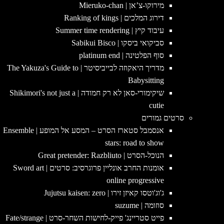
מירוקו-צ’אן | Mieruko-chan
דירוג המלכים | Ranking of kings
עיבוד קיץ | Summer time rendering
סביקואי ביסקו | Sabikui Bisco
סוף הפלטינה | platinum end
מדריך היאקוזה לבייביסיטר | The Yakuza's Guide to
Babysitting
שיקימורי-סאן לא רק חמודה | Shikimori's not just a
cutie
סרטים גמורים
אנסמבל סטארז הסרט – המסע אל המופע | Ensemble
stars: road to show
הנוכל-הסרט | Great pretender: Razbliuto
אומנות החרב אונליין פרוגרסיב: סרטים | Sword art
online progressive
ג'וג'וטסו קאיזן זירו | Jujutsu kaisen: zero
סוזומה | suzume
פייט סטריינג' פייק-לחישות השחר-סרט | Fate/strange