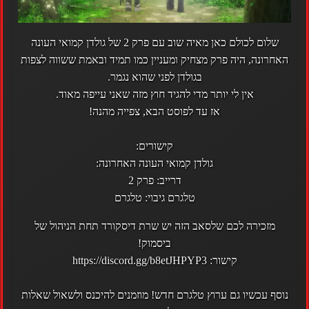
שלום לכולם כאן מאיה שוב עם פרק 2 של גולדן קמואי העונה
האחרונה, היה פרק מצחיק ומעניין כמו תמיד ובאמת ששווה לצפות
בגולדן לפני שהוא נגמר.
אין לי יותר מדי להגיד חוץ מזה שאני עייפה מאוד.
אז עד לפוסט הבא, צפייה מהנה!
קישורים:
גולדן קמואי העונה האחרונה:
דרייב:
פרק 2
טלגרם גיבוי:
טלגרם
מזכירה לכם שלסאב הזה יש שרת
דיסקורד
תחת הניהול של
ביסמוק!
קישור:
https://discord.gg/b8etJHPYP3
נוסף עכשיו גם ערוץ
טלגרם
חדש! מוזמנים להיכנס ולשאול שאלות