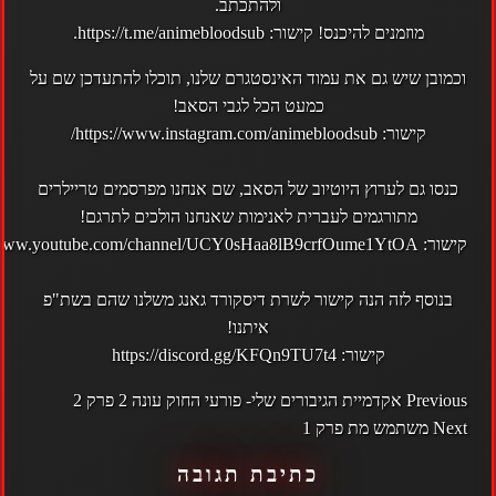
ולהתכתב.
מוזמנים להיכנס! קישור:
https://t.me/animebloodsub
.
וכמובן שיש גם את עמוד ה
אינסטגרם
שלנו, תוכלו להתעדכן שם על
כמעט הכל לגבי הסאב!
קישור:
https://www.instagram.com/animebloodsub/
כנסו גם לערוץ ה
יוטיוב
של הסאב, שם אנחנו מפרסמים טריילרים
מתורגמים לעברית לאנימות שאנחנו הולכים לתרגם!
קישור:
//www.youtube.com/channel/UCY0sHaa8lB9crfOume1YtOA
בנוסף לזה הנה קישור לשרת דיסקורד גאנג משלנו שהם בשת"פ
איתנו!
קישור:
https://discord.gg/KFQn9TU7t4
POST
Previous
אקדמיית הגיבורים שלי- פורעי החוק עונה 2 פרק 2
NAVIGATION
Next
משתמש מת פרק 1
כתיבת תגובה