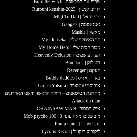
שרוף את המכשפה | Burn the witch
רורוני קנשין | 2023-Rurouni kenshin
מיגי ודאלי | Migi To Dali
גאנגאסטה | Gangsta
מאשל | Mashle
חיי האיסקיי שלי | My life isekai
גיבור הבית שלי | My Home Hero
תעתוע שמימי | Heavenly Delusion
בלו לוק | Blue lock
הנוקם | Revenger
באדי דאדיס | Buddy daddies
אורוסיי יאטסורה | Urusei Yatsura
מתקפת הטיטאנים – החלק הראשון והשני האחרונים |
Attack on titan
איש המסור | CHAINSAW MAN
מוב פסיכו מאה עונה 3 | Mob psycho 100
פוטו טנטיי | Fuutp tantei
ליקוריס ריקוייל | Lycoris Recoil