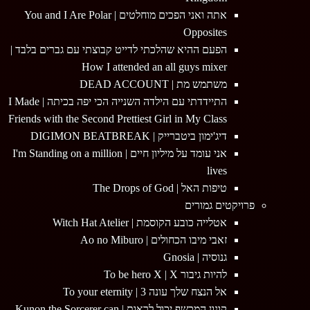
אתה ואני הפכים מוחלטים | You and I Are Polar
Opposites
הפעם ההיא שהלכתי לדייט קבוצתי עם גברים בלבד |
How I attended an all guys mixer
משתמש מת | DEAD ACCOUNT
התיידדתי עם הילדה השנייה הכי יפה בכיתה | I Made
Friends with the Second Prettiest Girl in My Class
דיג'ימון ביטברייק | DIGIMON BEATBREAK
אני עומד על מיליון חיים | I'm Standing on a million
lives
טיפות האל | The Drops of God
פרויקטים גמורים
אטלייה כובע הקוסמת | Witch Hat Atelier
זאבי מיבו הכחולים | Ao no Miburo
גנוסיה | Gnosia
להיות גיבור To be hero X | X
אל הנצח שלך עונה 3 | To your eternity
קונון המכשף יכול לראות | Kunon the Sorcerer can