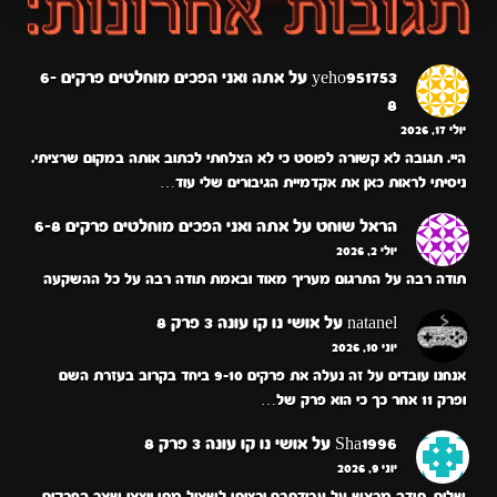
yeho951753
על
אתה ואני הפכים מוחלטים פרקים 6-
8
יולי 17, 2026
היי. תגובה לא קשורה לפוסט כי לא הצלחתי לכתוב אותה במקום שרציתי.
ניסיתי לראות כאן את אקדמיית הגיבורים שלי עוד…
הראל שוחט
על
אתה ואני הפכים מוחלטים פרקים 6-8
יולי 2, 2026
תודה רבה על התרגום מעריך מאוד ובאמת תודה רבה על כל ההשקעה
natanel
על
אושי נו קו עונה 3 פרק 8
יוני 10, 2026
אנחנו עובדים על זה נעלה את פרקים 9-10 ביחד בקרוב בעזרת השם
ופרק 11 אחר כך כי הוא פרק של…
Sha1996
על
אושי נו קו עונה 3 פרק 8
יוני 9, 2026
שלום, תודה מראש על עבודתכם ורציתי לשאול מתי ייצאו שאר הפרקים