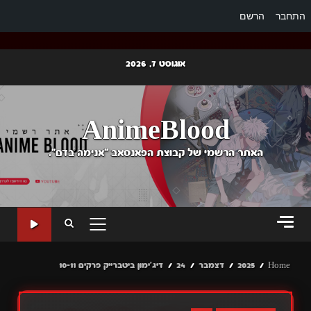
התחבר
הרשם
Ski
אוגוסט 7, 2026
t
conten
AnimeBlood
האתר הרשמי של קבוצת הפאנסאב "אנימה בדם".
PRIMARY
MENU
Home
2025
דצמבר
24
דיג'ימון ביטברייק פרקים 10-11