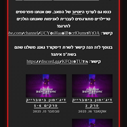
כנסו גם לערוץ ה
יוטיוב
של הסאב, שם אנחנו מפרסמים
טריילרים מתורגמים לעברית לאנימות שאנחנו הולכים
לתרגם!
קישור:
.youtube.com/channel/UCY0sHaa8lB9crfOume1YtOA
בנוסף לזה הנה קישור לשרת דיסקורד גאנג משלנו שהם
בשת"פ איתנו!
קישור:
https://discord.gg/KFQn9TU7t4
דיג'ימון ביטברייק
דיג'ימון ביטברייק
פרק 2
פרקים 5-6
אוקטובר 16, 2025
נובמבר 15, 2025