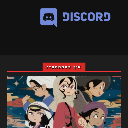
איך פספסתם?!