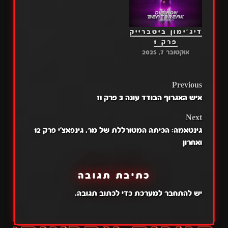
דיג'ימון ביטברייק
פרק 1
אוקטובר 7, 2025
POST
Previous
איש האגרוף הבודד עונה 3 פרק 11
NAVIGATION
Next
גינטאמה: הכיתה המטורללת של מר. גינפאצ'י פרק 12
ואחרון
כתיבת תגובה
יש
להתחבר למערכת
כדי לכתוב תגובה.