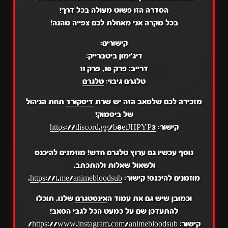
הסדרה הזו פשוט מעולה בכל דרך!
בכל מקרה אני מאחלת לכם צפייה מהנה!
קישורים:
דיג'ימון ביטברייק:
דרייב:
פרק 10
,
פרק 11
טלגרם גיבוי:
טלגרם
מזכירה לכם שלסאב הזה יש שרת
דיסקורד
תחת הניהול
של ביסמוק!
קישור:
https://discord.gg/b8etJHPYP3
נוסף עכשיו גם ערוץ
טלגרם
חדש! מוזמנים להיכנס
ולשאול שאלות ולהתכתב.
מוזמנים להיכנס! קישור:
https://t.me/animebloodsub
.
וכמובן שיש גם את עמוד ה
אינסטגרם
שלנו, תוכלו
להתעדכן שם על כמעט הכל לגבי הסאב!
קישור:
https://www.instagram.com/animebloodsub/