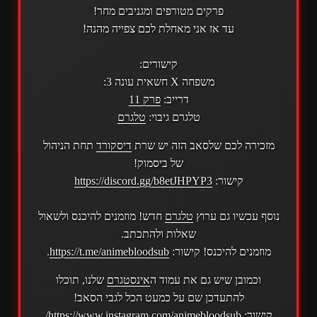
פרקים מטורפים ומגניבים מחר!
עד אז אני מאחלת לכם צפייה מהנה!
קישורים:
משפחה X חשאית עונה 3:
דרייב:
פרק 11
טלגרם גיבוי:
טלגרם
מזכירה לכם שלסאב הזה יש שרת
דיסקורד
תחת הניהול
של ביסמוק!
קישור:
https://discord.gg/b8etJHPYP3
נוסף עכשיו גם ערוץ
טלגרם
חדש! מוזמנים להיכנס ולשאול
שאלות ולהתכתב.
מוזמנים להיכנס! קישור:
https://t.me/animebloodsub
.
וכמובן שיש גם את עמוד ה
אינסטגרם
שלנו, תוכלו
להתעדכן שם על כמעט הכל לגבי הסאב!
קישור:
https://www.instagram.com/animebloodsub/