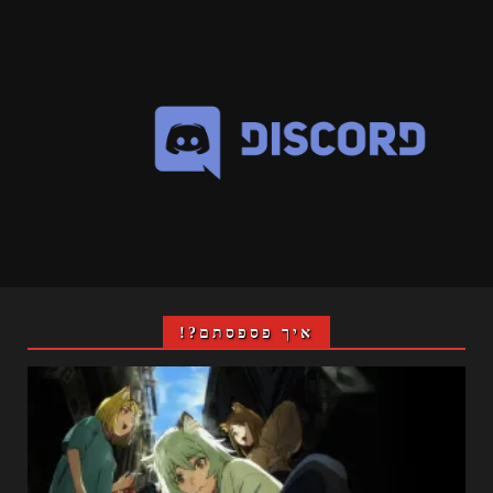
איך פספסתם?!