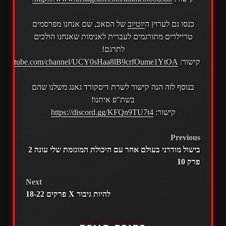
כנסו גם לערוץ ה
יוטיוב
של הסאב, שם אנחנו מפרסמים
טריילרים מתורגמים לעברית לאנימות שאנחנו הולכים
לתרגם!
קישור:
w.youtube.com/channel/UCY0sHaa8lB9crfOume1YtOA
בנוסף לזה הנה קישור לשרת דיסקורד גאנג משלנו שהם
בשת"פ איתנו!
קישור:
https://discord.gg/KFQn9TU7t4
POST
Previous
בישול מודרני בעולם אחר עם היכולת המוגזמת שלי עונה 2
NAVIGATION
פרק 10
Next
להיות גיבור X פרקים 18-22