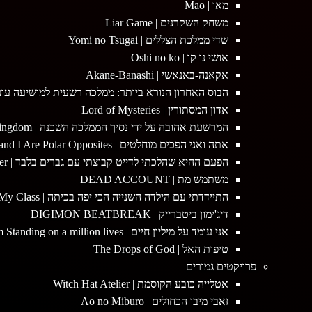
מאו | Mao
משחק השקרנים | Liar Game
שדי ממלכת הצללים | Yomi no Tsugai
אושי נו קו | Oshi no ko
אקאנה-באנאשי | Akane-Banashi
הבוס האחרון הנורא ביותר: ממלכה רשעית למושיעה עונה 2 | Most Heretical Last Boss Queen Season 2
אדון המסתורין | Lord of Mysteries
המרשעת אהובה על ידי נסיך הממלכה השכנה | The Villainess Is Adored by the Prince of the Neighbor Kingdom
אתה ואני הפכים מוחלטים | You and I Are Polar Opposites
הפעם ההיא שהלכתי לדייט קבוצתי עם גברים בלבד | How I attended an all guys mixer
משתמש מת | DEAD ACCOUNT
התיידדתי עם הילדה השנייה הכי יפה בכיתה | I Made Friends with the Second Prettiest Girl in My Class
דיג'ימון ביטברייק | DIGIMON BEATBREAK
אני עומד על מיליון חיים | I'm Standing on a million lives
טיפות האל | The Drops of God
פרויקטים גמורים
אטלייה כובע הקוסמת | Witch Hat Atelier
זאבי מיבו הכחולים | Ao no Miburo