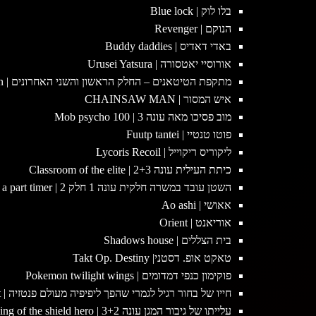
בלו לוק | Blue lock
הנוקם | Revenger
באדי דאדיס | Buddy daddies
אורוסיי יאטסורה | Urusei Yatsura
מתקפת הטיטאנים – החלק הראשון והשני האחרונים | Attack on titan
איש המסור | CHAINSAW MAN
מוב פסיכו מאה עונה 3 | Mob psycho 100
פוטו טנטיי | Fuutp tantei
ליקוריס ריקוייל | Lycoris Recoil
כיתת העילית עונה 2+3 | Classroom of the elite
השטן עובד במשרה חלקית עונה 1 חלק 2 | The devil is a part timer
אאושי | Ao ashi
אוריאנט | Orient
בית הצללים | Shadows house
טאקט אופ. דסטני| Takt Op. Destiny
פוקימון כנפי דמדומים | Pokemon twilight wings
חייו של בחור רגיל לגמרי שהפך ליפיפיה מעולם פנטזיה | Life with an ordinaryguy who reincarnated into a total fantasy knockout
עלייתו של גיבור המגן עונה 3+2 | The rising of the shield hero