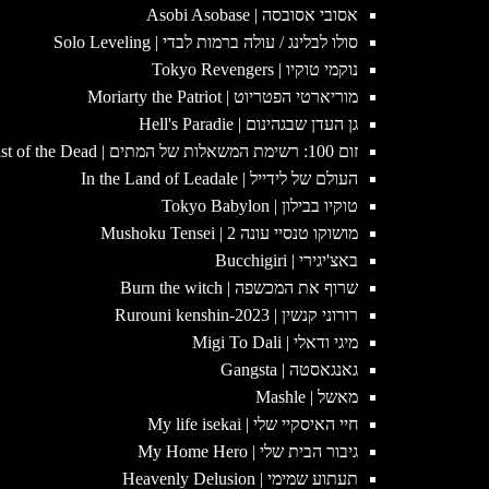
אסובי אסובסה | Asobi Asobase
סולו לבלינג / עולה ברמות לבדי | Solo Leveling
נוקמי טוקיו | Tokyo Revengers
מוריארטי הפטריוט | Moriarty the Patriot
גן העדן שבגהינום | Hell's Paradie
זום 100: רשימת המשאלות של המתים | Zom100: Bucket List of the Dead
העולם של לידייל | In the Land of Leadale
טוקיו בבילון | Tokyo Babylon
מושוקו טנסיי עונה 2 | Mushoku Tensei
באצ'יגירי | Bucchigiri
שרוף את המכשפה | Burn the witch
רורוני קנשין | 2023-Rurouni kenshin
מיגי ודאלי | Migi To Dali
גאנגאסטה | Gangsta
מאשל | Mashle
חיי האיסקיי שלי | My life isekai
גיבור הבית שלי | My Home Hero
תעתוע שמימי | Heavenly Delusion