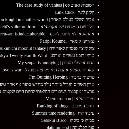
רשומות ואניטאס | The case study of vanitas
קליק לינק | Link Click
אביר השלד בעולם האחר | Skeleton knight in another world
תלבושת המלחית של אקבי-צ’אן | Akebi's sailor uniform
אהרן-סאן לא ניתנת להבנה | Aharen-san is indecipherable
פאריפי קומאיי | Paripi Koumei
צוקימיצ’י פנטזיה לאור ירח | Tsukimichi moonlit fantasy
טוקיו רובע עשרים וארבע | Tokyo Twenty Fourth Ward
הסנפאי שלי מעצבן | My senpai is annoying
קאגויה סאמה: אהבה היא מלחמה עונה 3 | Kaguya sama love is war
פרשתי כגיבור | I’m Quitting Heroing
אדון השדים הגדול ביותר נולד מחדש בתור אף אחד טיפוסי | test demon lord is reborn as a typical nobody
גורשתי מקבוצת הגיבורים החלטתי לחיות חיים שקטים בכפר-  the Hero’s Party, I Decided to Live a Quiet Life in the Countryside
מירוקו-צ’אן | Mieruko-chan
דירוג המלכים | Ranking of kings
עיבוד קיץ | Summer time rendering
סביקואי ביסקו | Sabikui Bisco
סוף הפלטינה | platinum end