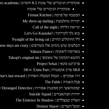
אקדמיית הגיבורים שלי עונות 8-5 והסרט | My hero academia
אקדמיית הגיבורים שלי אובות
המטבח של פרמה | Fermat Kitchen
יקירתי מתלבשת | My dress up darling
קריאת הלילה | Call of the night
בוא נלך לקריוקי! | !Let's Go Karaoke
ליל החתולים החיים | Nyaight of the living cat
הבלשים שיש בימים אלו מטורפים | Detectives these days are crazy
מאורסת ליאקוזה | Yakuza Fiance
החטא הקדמון של טאקופי | Takopi's original sin
פרוג'קט סקאי | Project Sekai
SK8 פרק אקסטרה | SK∞: Extra Part
זירו אסקייפ – תגמול המעלה האחרון | Zero escape – virtue's last reward
פבל-האגדה | The Fable
קמונוהאשי רון מסקנות אסורות | Ron Kamonohashi The Deranged Detective
יחידת המתאבדים | Suicide Squad
העליון שבצללים | The Emience In Shadow
קוטל השדים | Demon Slayer