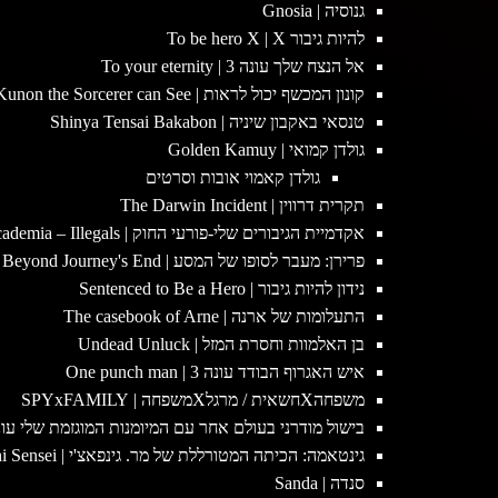
גנוסיה | Gnosia
להיות גיבור To be hero X | X
אל הנצח שלך עונה 3 | To your eternity
קונון המכשף יכול לראות | Kunon the Sorcerer can See
טנסאי באקבון שיניה | Shinya Tensai Bakabon
גולדן קמואי | Golden Kamuy
גולדן קאמוי אובות וסרטים
תקרית דרווין | The Darwin Incident
אקדמיית הגיבורים שלי-פורעי החוק | My hero academia – Illegals
פרירן: מעבר לסופו של המסע | Frieren: Beyond Journey's End
נידון להיות גיבור | Sentenced to Be a Hero
התעלומות של ארנה | The casebook of Arne
בן האלמוות וחסרת המזל | Undead Unluck
איש האגרוף הבודד עונה 3 | One punch man
משפחהXחשאית / מרגלXמשפחה | SPYxFAMILY
בישול מודרני בעולם אחר עם המיומנות המוגזמת שלי עונה 2 | ire Cooking in Another World with My Absurd Skill
גינטאמה: הכיתה המטורללת של מר. גינפאצ'י | Gintama: 3-nen z gumi Ginpachi Sensei
סנדה | Sanda