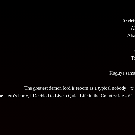
The grea
Banished from