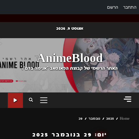
התחבר
הרשם
Ski
אוגוסט 9, 2026
t
conten
AnimeBlood
האתר הרשמי של קבוצת הפאנסאב "אנימה בדם".
PRIMARY
MENU
Home
2025
נובמבר
29
יום:
29 בנובמבר 2025