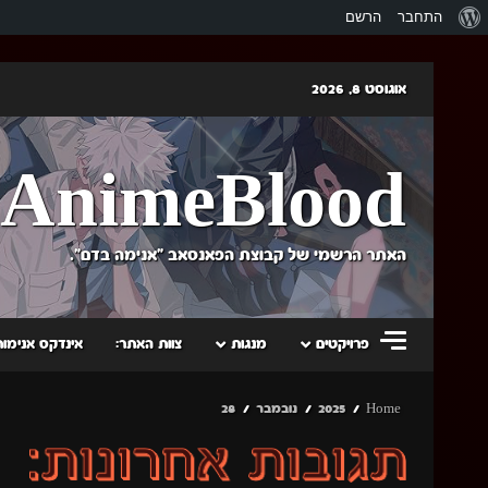
אודות
התחבר
הרשם
וורדפרס
Skip
אוגוסט 8, 2026
to
content
AnimeBlood
האתר הרשמי של קבוצת הפאנסאב "אנימה בדם".
פרויקטים
מנגות
צוות האתר:
אינדקס אנימות
Home
2025
נובמבר
28