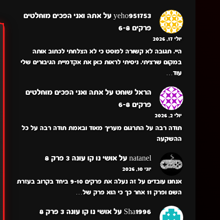
yeho951753
על
אתה ואני הפכים מוחלטים
פרקים 6-8
יולי 17, 2026
היי. תגובה לא קשורה לפוסט כי לא הצלחתי לכתוב אותה
במקום שרציתי. ניסיתי לראות כאן את אקדמיית הגיבורים שלי
עוד…
הראל שוחט
על
אתה ואני הפכים מוחלטים
פרקים 6-8
יולי 2, 2026
תודה רבה על התרגום מעריך מאוד ובאמת תודה רבה על כל
ההשקעה
natanel
על
אושי נו קו עונה 3 פרק 8
יוני 10, 2026
אנחנו עובדים על זה נעלה את פרקים 9-10 ביחד בקרוב בעזרת
השם ופרק 11 אחר כך כי הוא פרק של…
Sha1996
על
אושי נו קו עונה 3 פרק 8