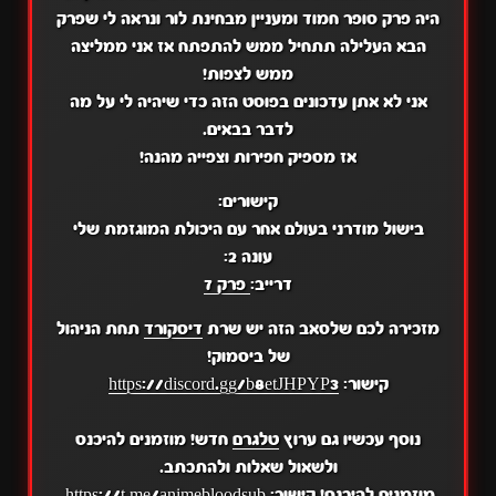
היה פרק סופר חמוד ומעניין מבחינת לור ונראה לי שפרק
הבא העלילה תתחיל ממש להתפתח אז אני ממליצה
ממש לצפות!
אני לא אתן עדכונים בפוסט הזה כדי שיהיה לי על מה
לדבר בבאים.
אז מספיק חפירות וצפייה מהנה!
קישורים:
בישול מודרני בעולם אחר עם היכולת המוגזמת שלי
עונה 2:
דרייב:
פרק 7
מזכירה לכם שלסאב הזה יש שרת
דיסקורד
תחת הניהול
של ביסמוק!
קישור:
https://discord.gg/b8etJHPYP3
נוסף עכשיו גם ערוץ
טלגרם
חדש! מוזמנים להיכנס
ולשאול שאלות ולהתכתב.
מוזמנים להיכנס! קישור:
https://t.me/animebloodsub
.