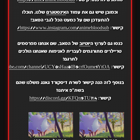
וכמובן שיש גם את עמוד ה
אינסטגרם
שלנו, תוכלו
להתעדכן שם על כמעט הכל לגבי הסאב!
קישור:
https://www.instagram.com/animebloodsub/
כנסו גם לערוץ ה
יוטיוב
של הסאב, שם אנחנו מפרסמים
טריילרים מתורגמים לעברית לאנימות שאנחנו הולכים
לתרגם!
קישור:
.youtube.com/channel/UCY0sHaa8lB9crfOume1YtOA
בנוסף לזה הנה קישור לשרת דיסקורד גאנג משלנו שהם
בשת"פ איתנו!
קישור:
https://discord.gg/KFQn9TU7t4