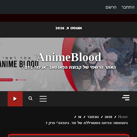
התחבר
הרשם
Ski
אוגוסט 9, 2026
t
conten
AnimeBlood
האתר הרשמי של קבוצת הפאנסאב "אנימה בדם".
PRIMARY
MENU
Home
2025
נובמבר
18
גינטאמה: הכיתה המטורללת של מר. גינפאצ'י פרק 7