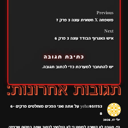
POST
Previous
משפחה X חשאית עונה 3 פרק 7
NAVIGATION
Next
איש האגרוף הבודד עונה 3 פרק 6
כתיבת תגובה
יש
להתחבר למערכת
כדי לכתוב תגובה.
yeho951753
על
אתה ואני הפכים מוחלטים פרקים 6-
8
יולי 17, 2026
היי. תגובה לא קשורה לפוסט כי לא הצלחתי לכתוב אותה במקום שרציתי.