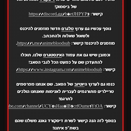
של ביסמוק!
קישור:
https://discord.gg/b8etJHPYP3
נוסף עכשיו גם ערוץ
טלגרם
חדש! מוזמנים להיכנס
ולשאול שאלות ולהתכתב.
מוזמנים להיכנס! קישור:
https://t.me/animebloodsub
.
וכמובן שיש גם את עמוד ה
אינסטגרם
שלנו, תוכלו
להתעדכן שם על כמעט הכל לגבי הסאב!
קישור:
https://www.instagram.com/animebloodsub/
כנסו גם לערוץ ה
יוטיוב
של הסאב, שם אנחנו מפרסמים
טריילרים מתורגמים לעברית לאנימות שאנחנו הולכים
לתרגם!
קישור:
.youtube.com/channel/UCY0sHaa8lB9crfOume1YtOA
בנוסף לזה הנה קישור לשרת דיסקורד גאנג משלנו שהם
בשת"פ איתנו!