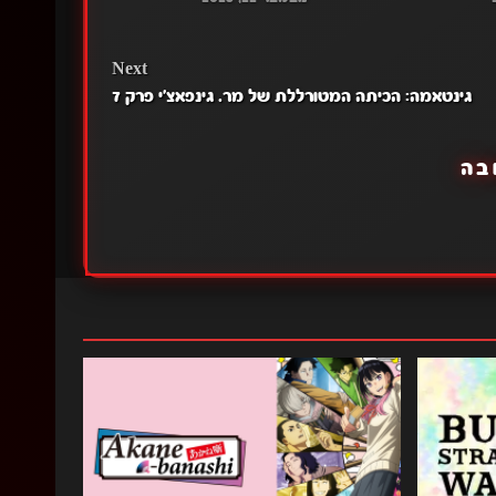
Next
גינטאמה: הכיתה המטורללת של מר. גינפאצ'י פרק 7
בה