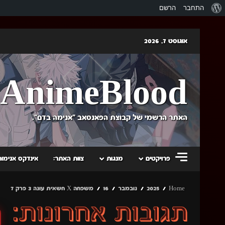
אודות
התחבר
הרשם
וורדפרס
Skip
אוגוסט 7, 2026
to
content
AnimeBlood
האתר הרשמי של קבוצת הפאנסאב "אנימה בדם".
פרויקטים
מנגות
צוות האתר:
אינדקס אנימות
Home
2025
נובמבר
16
משפחה X חשאית עונה 3 פרק 7