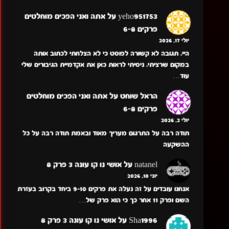
yeho951753
על
אתה ואני הפכים מוחלטים
פרקים 6-8
יולי 17, 2026
היי. תגובה לא קשורה לפוסט כי לא הצלחתי לכתוב אותה
במקום שרציתי. ניסיתי לראות כאן את אקדמיית הגיבורים שלי
עוד…
הראל שוחט
על
אתה ואני הפכים מוחלטים
פרקים 6-8
יולי 2, 2026
תודה רבה על התרגום מעריך מאוד ובאמת תודה רבה על כל
ההשקעה
natanel
על
אושי נו קו עונה 3 פרק 8
יוני 10, 2026
אנחנו עובדים על זה נעלה את פרקים 9-10 ביחד בקרוב בעזרת
השם ופרק 11 אחר כך כי הוא פרק של…
Sha1996
על
אושי נו קו עונה 3 פרק 8