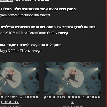
וכמובן שיש גם את עמוד ה
אינסטגרם
שלנו, תוכלו ל
קישור:
gram.com/animebloodsub/
כנסו גם לערוץ ה
יוטיוב
של הסאב, שם אנחנו מפרסמים טריילרים מ
קישור:
hannel/UCY0sHaa8lB9crfOume1YtOA
בנוסף לזה הנה קישור לשרת דיסקורד גאנ
קישור:
ord.gg/KFQn9TU7t4
משפחה X חשאית עונה 3 פרק
5
13 ואחרון
נובמבר 3, 2025
דצמבר 28, 2025