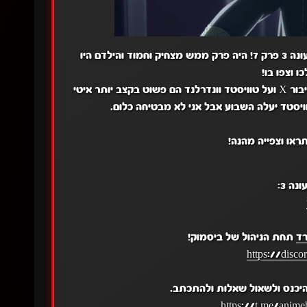
שלום לכולם מאיה פה שוב כדי להביא לכם את משפחה X חשאית עונה 3 פרק 7! היה פרק ממש מצחיק וחמוד והילדם היו
 וצפו בו!
חוץ מהעדכונים שאמרתי בפוסט הקודם אני עדיין עובדת על להיות גיבור X ועל טוויסטד וונדרלנד הם פשוט בקצב יותר איטי
ראו וצפייה מהנה!
רד
תחת הניהול של ביסמוק!
https://disc
יכנס ולשאול שאלות ולהתכתב.
.
https://t.me/anime