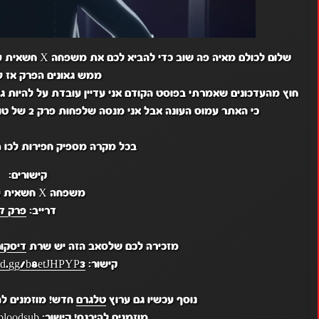
ממש גאונים הפרק אז לכו
כי האתר עמוס העונה אבל אני מנסה שלפחות פרק 2 של טוויסטד יעלה השבוע אבל אני לא מבטיחה כלום.
בכל מקרה מספיק חפירות לכו ת
קישורים:
משפחה X חשאית עונה 3:
דרייב:
פרק 7
מזכירה לכם שלסאב הזה יש שרת
דיסקו
קישור:
ord.gg/b8etJHPYP3
נוסף עכשיו גם ערוץ
טלגרם
חדש! מוזמנים לה
מוזמנים להיכנס! קישור:
bloodsub