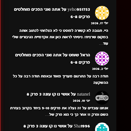
yeho951753
על
אתה ואני הפכים מוחלטים
פרקים 6-8
יולי 17, 2026
היי. תגובה לא קשורה לפוסט כי לא הצלחתי לכתוב אותה
במקום שרציתי. ניסיתי לראות כאן את אקדמיית הגיבורים שלי
עוד…
הראל שוחט
על
אתה ואני הפכים מוחלטים
פרקים 6-8
יולי 2, 2026
תודה רבה על התרגום מעריך מאוד ובאמת תודה רבה על כל
ההשקעה
natanel
על
אושי נו קו עונה 3 פרק 8
יוני 10, 2026
אנחנו עובדים על זה נעלה את פרקים 9-10 ביחד בקרוב בעזרת
השם ופרק 11 אחר כך כי הוא פרק של…
Sha1996
על
אושי נו קו עונה 3 פרק 8