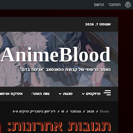
אודות
התחבר
הרשם
וורדפרס
Skip
אוגוסט 7, 2026
to
content
AnimeBlood
האתר הרשמי של קבוצת הפאנסאב "אנימה בדם".
פרויקטים
מנגות
צוות האתר:
אינדקס אנימות
Home
2025
נובמבר
15
דיג'ימון ביטברייק פרקים 5-6