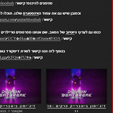
מוזמנים להיכנס! קישור:
bloodsub
וכמובן שיש גם את עמוד ה
אינסטגרם
שלנו, תוכלו ל
קישור:
gram.com/animebloodsub/
כנסו גם לערוץ ה
יוטיוב
של הסאב, שם אנחנו מפרסמים טריילרים מ
קישור:
hannel/UCY0sHaa8lB9crfOume1YtOA
בנוסף לזה הנה קישור לשרת דיסקורד גאנ
קישור:
ord.gg/KFQn9TU7t4
דיג'ימון ביטברייק פרקים 10-
דיג'ימון ביטברייק 
11
אוקטובר 7, 2025