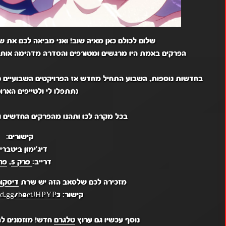
שלום לכולם כאן מאיה שוב! ואני מביאה לכם את שני הפרקים 5-6 של דיג'
הפרקים באמת היו מרגשים ומטורפים והסדרה מדהימה אותי
בחדשות נוספות, השבוע התחיל מחדש אז הפרויקטים השבועיים כנר
(תתפלו לי ולטייפים הארוכ
בכל מקרה לכו ותהנו מהפרקים החדשים ומח
קישורים:
דיג'ימון ביטבריי
דרייב:
פרק 5
,
פרק
מזכירה לכם שלסאב הזה יש שרת
דיסקו
קישור:
ord.gg/b8etJHPYP3
נוסף עכשיו גם ערוץ
טלגרם
חדש! מוזמנים לה