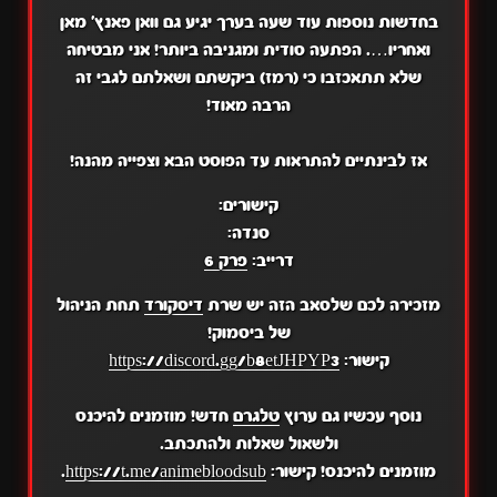
בחדשות נוספות עוד שעה בערך יגיע גם וואן פאנץ' מאן
ואחריו…. הפתעה סודית ומגניבה ביותר! אני מבטיחה
שלא תתאכזבו כי (רמז) ביקשתם ושאלתם לגבי זה
הרבה מאוד!
אז לבינתיים להתראות עד הפוסט הבא וצפייה מהנה!
קישורים:
סנדה:
דרייב:
פרק 6
מזכירה לכם שלסאב הזה יש שרת
דיסקורד
תחת הניהול
של ביסמוק!
קישור:
https://discord.gg/b8etJHPYP3
נוסף עכשיו גם ערוץ
טלגרם
חדש! מוזמנים להיכנס
ולשאול שאלות ולהתכתב.
מוזמנים להיכנס! קישור:
https://t.me/animebloodsub
.