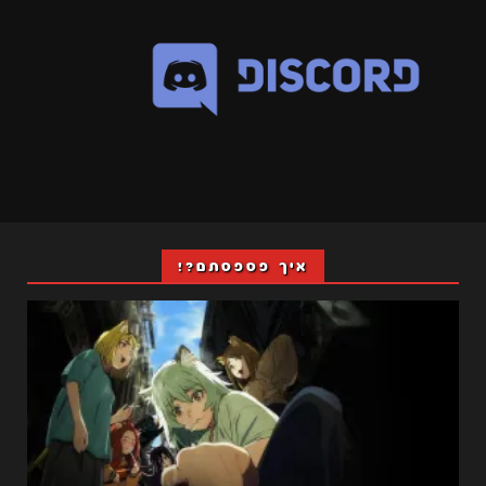
איך פספסתם?!