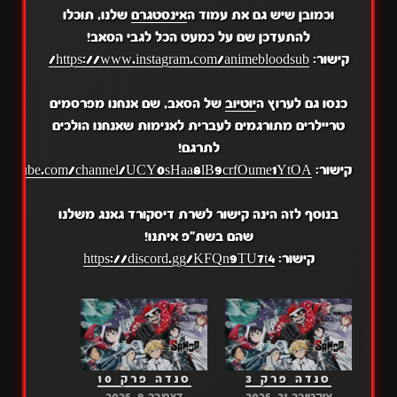
וכמובן שיש גם את עמוד ה
אינסטגרם
שלנו, תוכלו
להתעדכן שם על כמעט הכל לגבי הסאב!
קישור:
https://www.instagram.com/animebloodsub/
כנסו גם לערוץ ה
יוטיוב
של הסאב, שם אנחנו מפרסמים
טריילרים מתורגמים לעברית לאנימות שאנחנו הולכים
לתרגם!
קישור:
.youtube.com/channel/UCY0sHaa8lB9crfOume1YtOA
בנוסף לזה הינה קישור לשרת דיסקורד גאנג משלנו
שהם בשת"פ איתנו!
קישור:
https://discord.gg/KFQn9TU7t4
סנדה פרק 3
סנדה פרק 10