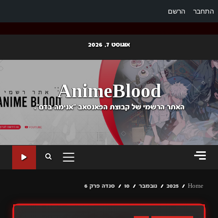
התחבר
הרשם
Ski
אוגוסט 7, 2026
t
conten
AnimeBlood
האתר הרשמי של קבוצת הפאנסאב "אנימה בדם".
PRIMARY
MENU
Home
2025
נובמבר
10
סנדה פרק 6