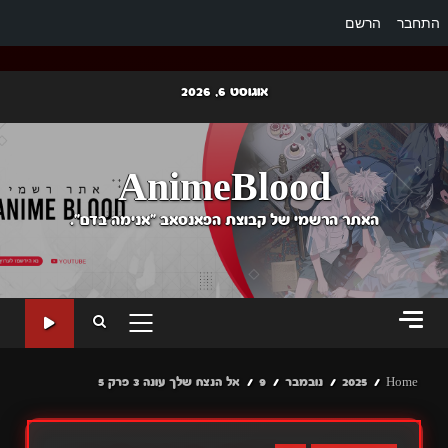
התחבר
הרשם
Ski
אוגוסט 6, 2026
t
conten
AnimeBlood
האתר הרשמי של קבוצת הפאנסאב "אנימה בדם".
PRIMARY
MENU
Home
2025
נובמבר
9
אל הנצח שלך עונה 3 פרק 5