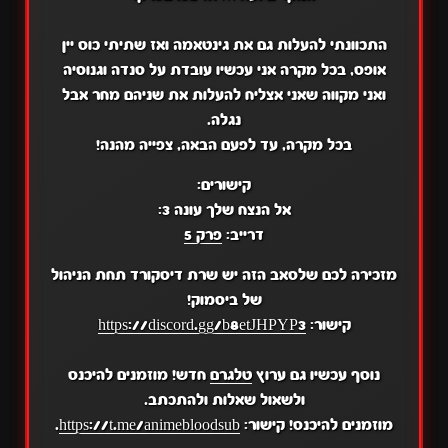
התכוונתי להעלות גם את גינטאמה ואז שתיתי כוס יין
אופס, בכל מקרה אני עכשיו עובדת על סנדה וגנוסיה
ואני מקווה שאני אצליח להעלות את שניהם מחר אבל
נגלה.
בכל מקרה, עד לפעם הבאה, צפייה מהנה!
קישורים:
אל הנצח שלך עונה 3:
דרייב:
פרק 5
מזכירה לכם שלסאב הזה יש שרת דיסקורד תחת הניהול
של ביסמוק!
קישור:
https://discord.gg/b8etJHPYP3
נוסף עכשיו גם ערוץ
טלגרם
חדש! מוזמנים להיכנס
ולשאול שאלות ולהתכתב.
מוזמנים להיכנס! קישור:
https://t.me/animebloodsub
.