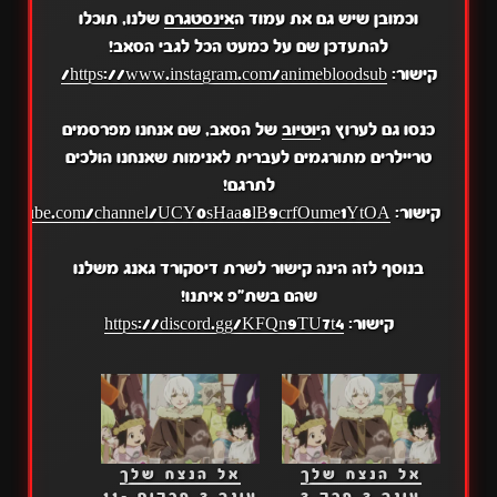
וכמובן שיש גם את עמוד ה
אינסטגרם
שלנו, תוכלו
להתעדכן שם על כמעט הכל לגבי הסאב!
קישור:
https://www.instagram.com/animebloodsub/
כנסו גם לערוץ ה
יוטיוב
של הסאב, שם אנחנו מפרסמים
טריילרים מתורגמים לעברית לאנימות שאנחנו הולכים
לתרגם!
קישור:
.youtube.com/channel/UCY0sHaa8lB9crfOume1YtOA
בנוסף לזה הינה קישור לשרת דיסקורד גאנג משלנו
שהם בשת"פ איתנו!
קישור:
https://discord.gg/KFQn9TU7t4
אל הנצח שלך
אל הנצח שלך