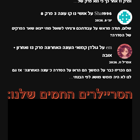
ופרק 11 אחר כך כי הוא פרק של…
Sha1996
על
אושי נו קו עונה 3 פרק 8
יוני 9, 2026
שלום, תודה מראש על עבודתכם ורציתי לשאול מתי ייצאו שאר הפרקים
של הסדרה?
em
על
גולדן קמואי העונה האחרונה פרק 13 ואחרון +
אובה
אפריל 11, 2026
הם הכריזו כבר על המשך הם הראו על הסדרה כ״עונה האחרונה״ אז גם
לנו לא היה ממש מושג לפי הבנתי…