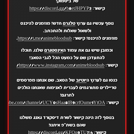
של ביסמוק!
קישור:
https://discord.gg/b8etJHPYP3
נוסף עכשיו גם ערוץ
טלגרם
חדש! מוזמנים להיכנס
ולשאול שאלות ולהתכתב.
מוזמנים להיכנס! קישור:
https://t.me/animebloodsub
.
וכמובן שיש גם את עמוד ה
אינסטגרם
שלנו, תוכלו
להתעדכן שם על כמעט הכל לגבי הסאב!
קישור:
https://www.instagram.com/animebloodsub/
כנסו גם לערוץ ה
יוטיוב
של הסאב, שם אנחנו מפרסמים
טריילרים מתורגמים לעברית לאנימות שאנחנו הולכים
לתרגם!
קישור:
.youtube.com/channel/UCY0sHaa8lB9crfOume1YtOA
בנוסף לזה הינה קישור לשרת דיסקורד גאנג משלנו
שהם בשת"פ איתנו!
קישור:
https://discord.gg/KFQn9TU7t4