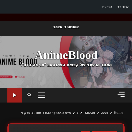
התחבר
הרשם
Ski
אוגוסט 7, 2026
t
conten
AnimeBlood
האתר הרשמי של קבוצת הפאנסאב "אנימה בדם".
PRIMARY
MENU
Home
2025
נובמבר
7
איש האגרוף הבודד עונה 3 פרק 4