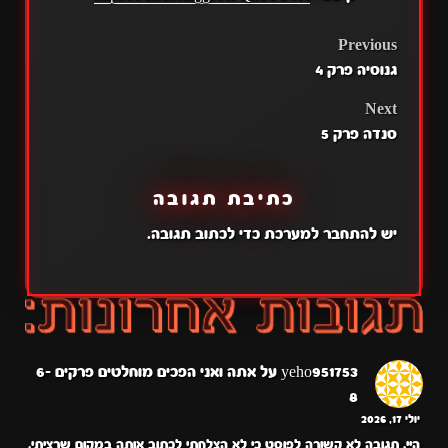
POST
Previous
גנוסיה פרק 4
NAVIGATION
Next
סנדה פרק 5
כתיבת תגובה
יש
להתחבר למערכת
כדי לכתוב תגובה.
yeho951753
על
אתה ואני הפכים מוחלטים פרקים 6-
8
יולי 17, 2026
היי. תגובה לא קשורה לפוסט כי לא הצלחתי לכתוב אותה במקום שרציתי.