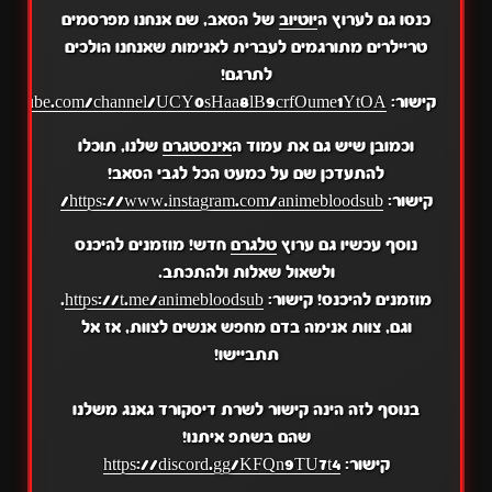
כנסו גם לערוץ ה
יוטיוב
של הסאב, שם אנחנו מפרסמים
טריילרים מתורגמים לעברית לאנימות שאנחנו הולכים
לתרגם!
קישור:
.youtube.com/channel/UCY0sHaa8lB9crfOume1YtOA
וכמובן שיש גם את עמוד ה
אינסטגרם
שלנו, תוכלו
להתעדכן שם על כמעט הכל לגבי הסאב!
קישור:
https://www.instagram.com/animebloodsub/
נוסף עכשיו גם ערוץ
טלגרם
חדש! מוזמנים להיכנס
ולשאול שאלות ולהתכתב.
מוזמנים להיכנס! קישור:
https://t.me/animebloodsub
.
וגם, צוות אנימה בדם מחפש אנשים לצוות, אז אל
תתביישו!
בנוסף לזה הינה קישור לשרת דיסקורד גאנג משלנו
שהם בשתפ איתנו!
קישור:
https://discord.gg/KFQn9TU7t4