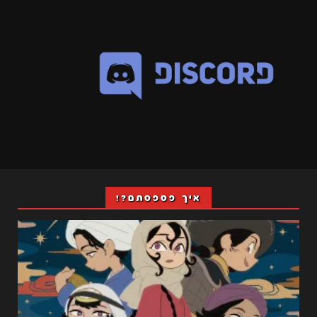
איך פספסתם?!