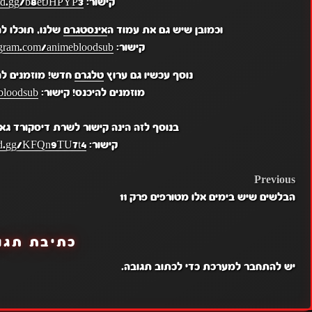
קישור:
ord.gg/b8etJHPYP3
וכמובן שיש גם את עמוד ה
אינסטגרם
שלנו, תוכלו ל
קישור:
gram.com/animebloodsub/
נוסף עכשיו גם ערוץ
טלגרם
חדש! מוזמנים לה
מוזמנים להיכנס! קישור:
bloodsub
בנוסף לזה הינה קישור לשרת דיסקורד גא
קישור:
ord.gg/KFQn9TU7t4
POST
Previous
הבלשים שיש בימים אלו מטורפים פרק 11
NAVIGATION
כתיבת תגו
יש
להתחבר למערכת
כדי לכתוב תגובה.