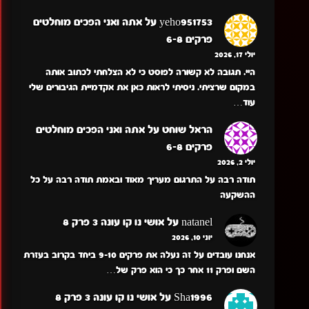
yeho951753
על
אתה ואני הפכים מוחלטים
פרקים 6-8
יולי 17, 2026
היי. תגובה לא קשורה לפוסט כי לא הצלחתי לכתוב אותה
במקום שרציתי. ניסיתי לראות כאן את אקדמיית הגיבורים שלי
עוד…
הראל שוחט
על
אתה ואני הפכים מוחלטים
פרקים 6-8
יולי 2, 2026
תודה רבה על התרגום מעריך מאוד ובאמת תודה רבה על כל
ההשקעה
natanel
על
אושי נו קו עונה 3 פרק 8
יוני 10, 2026
אנחנו עובדים על זה נעלה את פרקים 9-10 ביחד בקרוב בעזרת
השם ופרק 11 אחר כך כי הוא פרק של…
Sha1996
על
אושי נו קו עונה 3 פרק 8