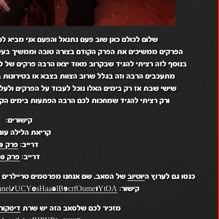
שלום לכולם כאן שוב פעם נתנאל והפעם אני מביא לכם את קריא
הפרקים ממשיכים את הפרק הקודם בצורה טובה וממשיך בעליל
בנוסף לזה רציתי להגיד שבקרוב מאוד יצאו הרבה פרקים של להיות גיבור X אז תחכו לזה וגם א
מתעכבים הרבה וזה בגלל שרוב הצוות בצבא או בטירונות ב
שישי שבת אז רק בימים האלו נוכל לעבוד על הפרקים ולעל
ורק רציתי להגיד שמחכות לכם הרבה הפתעות בימים הקרוב
קישורים:
קריאת הלילה עונה 
דרייב:
פרק 9
דרייב:
פרק 10
כנסו גם לערוץ ה
יוטיוב
של הסאב, שם אנחנו מפרסמים טריילרים מ
קישור:
hannel/UCY0sHaa8lB9crfOume1YtOA
מזכיר לכם שלסאב הזה יש שרת
דיסקור