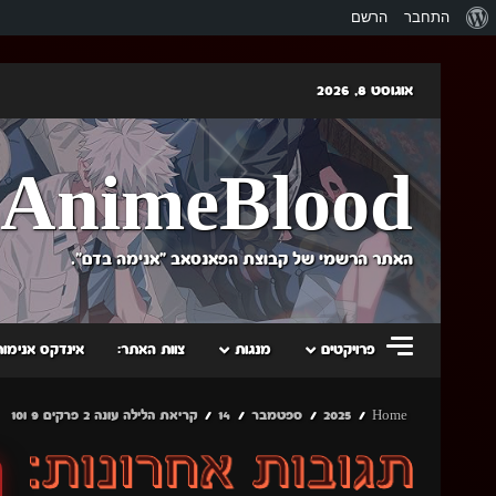
אודות
התחבר
הרשם
וורדפרס
Skip
אוגוסט 8, 2026
to
content
AnimeBlood
האתר הרשמי של קבוצת הפאנסאב "אנימה בדם".
פרויקטים
מנגות
צוות האתר:
אינדקס אנימות
Home
2025
ספטמבר
14
קריאת הלילה עונה 2 פרקים 9 ו10