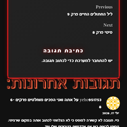
POST
Previous
ליל החתולים החיים פרק 9
NAVIGATION
Next
סיטי פרק 8
כתיבת תגובה
יש
להתחבר למערכת
כדי לכתוב תגובה.
yeho951753
על
אתה ואני הפכים מוחלטים פרקים 6-
8
יולי 17, 2026
היי. תגובה לא קשורה לפוסט כי לא הצלחתי לכתוב אותה במקום שרציתי.
ניסיתי לראות כאן את אקדמיית הגיבורים שלי עוד…