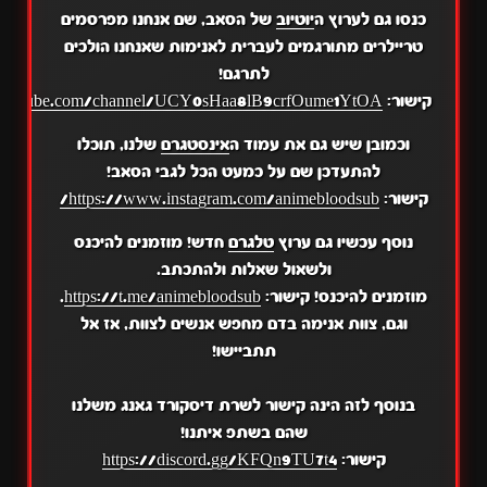
כנסו גם לערוץ ה
יוטיוב
של הסאב, שם אנחנו מפרסמים
טריילרים מתורגמים לעברית לאנימות שאנחנו הולכים
לתרגם!
קישור:
.youtube.com/channel/UCY0sHaa8lB9crfOume1YtOA
וכמובן שיש גם את עמוד ה
אינסטגרם
שלנו, תוכלו
להתעדכן שם על כמעט הכל לגבי הסאב!
קישור:
https://www.instagram.com/animebloodsub/
נוסף עכשיו גם ערוץ
טלגרם
חדש! מוזמנים להיכנס
ולשאול שאלות ולהתכתב.
מוזמנים להיכנס! קישור:
https://t.me/animebloodsub
.
וגם, צוות אנימה בדם מחפש אנשים לצוות, אז אל
תתביישו!
בנוסף לזה הינה קישור לשרת דיסקורד גאנג משלנו
שהם בשתפ איתנו!
קישור:
https://discord.gg/KFQn9TU7t4