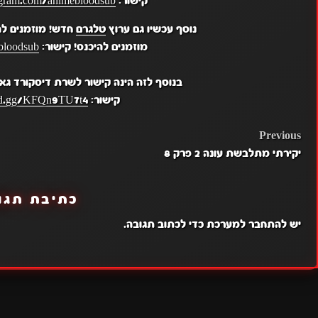
קישור:
gram.com/animebloodsub/
נוסף עכשיו גם ערוץ
טלגרם
חדש! מוזמנים לה
מוזמנים להיכנס! קישור:
bloodsub
בנוסף לזה הינה קישור לשרת דיסקורד גא
קישור:
ord.gg/KFQn9TU7t4
POST
Previous
יקירתי מתלבשת עונה 2 פרק 8
NAVIGATION
כתיבת תגו
יש
להתחבר למערכת
כדי לכתוב תגובה.