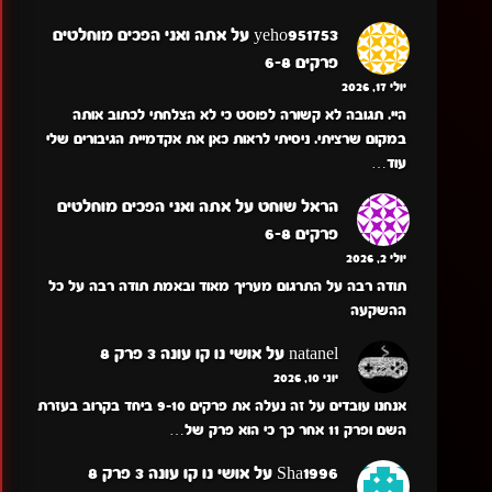
yeho951753
על
אתה ואני הפכים מוחלטים
פרקים 6-8
יולי 17, 2026
היי. תגובה לא קשורה לפוסט כי לא הצלחתי לכתוב אותה
במקום שרציתי. ניסיתי לראות כאן את אקדמיית הגיבורים שלי
עוד…
הראל שוחט
על
אתה ואני הפכים מוחלטים
פרקים 6-8
יולי 2, 2026
תודה רבה על התרגום מעריך מאוד ובאמת תודה רבה על כל
ההשקעה
natanel
על
אושי נו קו עונה 3 פרק 8
יוני 10, 2026
אנחנו עובדים על זה נעלה את פרקים 9-10 ביחד בקרוב בעזרת
השם ופרק 11 אחר כך כי הוא פרק של…
Sha1996
על
אושי נו קו עונה 3 פרק 8