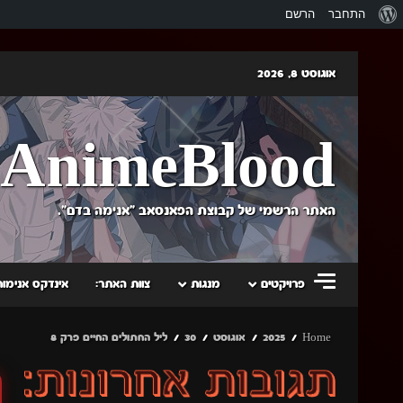
אודות
התחבר
הרשם
וורדפרס
Skip
אוגוסט 8, 2026
to
content
AnimeBlood
האתר הרשמי של קבוצת הפאנסאב "אנימה בדם".
פרויקטים
מנגות
צוות האתר:
אינדקס אנימות
Home
2025
אוגוסט
30
ליל החתולים החיים פרק 8