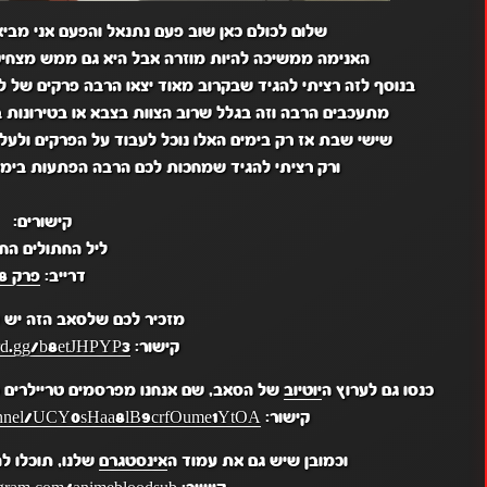
שלום לכולם כאן שוב פעם נתנאל והפעם אני מביא 
האנימה ממשיכה להיות מוזרה אבל היא גם ממש מצחיקה
בנוסף לזה רציתי להגיד שבקרוב מאוד יצאו הרבה פרקים של להיות גיבור X אז תחכו לזה וגם א
מתעכבים הרבה וזה בגלל שרוב הצוות בצבא או בטירונות ב
שישי שבת אז רק בימים האלו נוכל לעבוד על הפרקים ולעל
ורק רציתי להגיד שמחכות לכם הרבה הפתעות בימים
קישורים:
ליל החתולים החי
דרייב:
פרק 8
מזכיר לכם שלסאב הזה יש
קישור:
ord.gg/b8etJHPYP3
כנסו גם לערוץ ה
יוטיוב
של הסאב, שם אנחנו מפרסמים טריילרים מ
קישור:
hannel/UCY0sHaa8lB9crfOume1YtOA
וכמובן שיש גם את עמוד ה
אינסטגרם
שלנו, תוכלו ל